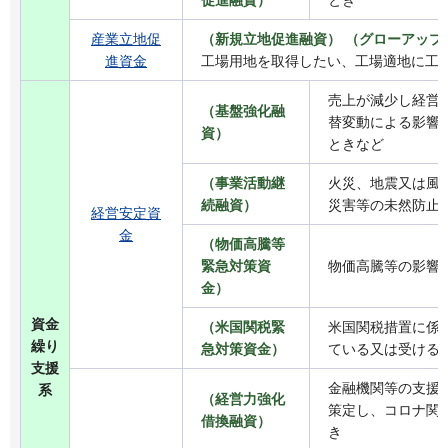
産業立地促
（新規立地促進融資） （グローアップ
進資金
工場用地を取得したい、工場適地に工
売上が減少し経営
（基盤強化融
替変動による影響
資）
ときなど
（事業活動継
火災、地震又は風
続融資）
災害等の未然防止
経営安定資
金
（物価高騰等
緊急対策資
物価高騰等の影響
金）
資金
（米国関税緊
米国関税措置に係
繰り
急対策資金）
ている又は受ける
支援
金融機関等の支援
系
（経営力強化
策定し、コロナ関
借換融資）
き