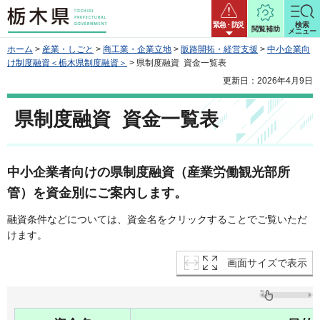
栃木県
緊急・防災
検索
閲覧補助
メニュー
ホーム
>
産業・しごと
>
商工業・企業立地
>
販路開拓・経営支援
>
中小企業向
け制度融資＜栃木県制度融資＞
> 県制度融資 資金一覧表
更新日：2026年4月9日
県制度融資 資金一覧表
中小企業者向けの県制度融資（産業労働観光部所
管）を資金別にご案内します。
融資条件などについては、資金名をクリックすることでご覧いただ
けます。
画面サイズで表示