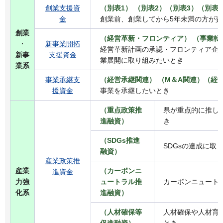
創業支援資
（別表1） （別表2）（別表3）（別表
金
創業前、創業してから5年未満の方が
創業
（経営革新・フロンティア） （事業転
·
新事業開拓
経営革新計画の承認・フロンティア企
新事
支援資金
業展開に取り組みたいとき
業系
事業承継支
（経営承継関連） （M＆A関連）（経
援資金
事業を承継したいとき
（重点政策推
県が重点的に推し
進融資）
き
（SDGs推進
SDGsの達成に取
融資）
産業政策推
産業
（カーボンニ
進資金
力強
ュートラル推
カーボンニュート
化系
進融資）
（人材確保等
人材確保や人材育
促進融資）
とき