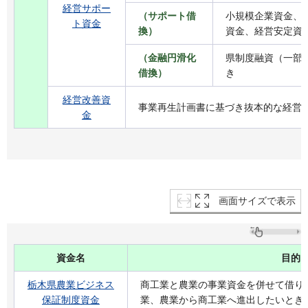
経営サポー
（サポート借
小規模企業資金、
ト資金
換）
資金、経営安定資
（金融円滑化
県制度融資（一部
借換
）
き
経営改善資
事業再生計画書に基づき抜本的な経営
金
画面サイズで表示
資金名
目的
栃木県農業ビジネス
商工業と農業の事業資金を併せて借り
保証制度資金
業、農業から商工業へ進出したいとき