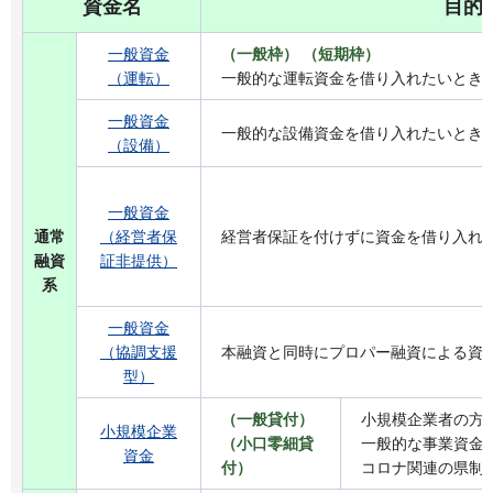
資金名
目的
一般資金
（一般枠） （短期枠）
（運転）
一般的な運転資金を借り入れたいとき
一般資金
一般的な設備資金を借り入れたいとき
（設備）
一般資金
通常
（経営者保
経営者保証を付けずに資金を借り入れ
融資
証非提供）
系
一般資金
（協調支援
本融資と同時にプロパー融資による資
型）
（一般貸付）
小規模企業者の方
小規模企業
（小口零細貸
一般的な事業資金
資金
付）
コロナ関連の県制