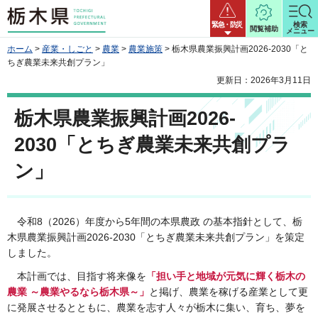
栃木県
緊急・防災
検索
閲覧補助
メニュー
ホーム
>
産業・しごと
>
農業
>
農業施策
> 栃木県農業振興計画2026-2030「と
ちぎ農業未来共創プラン」
更新日：2026年3月11日
栃木県農業振興計画2026-
2030「とちぎ農業未来共創プラ
ン」
令和8（2026）年度から5年間の本県農政 の基本指針として、栃
木県農業振興計画2026-2030「とちぎ農業未来共創プラン」を策定
しました。
本計画では、目指す将来像を
「担い手と地域が元気に輝く栃木の
農業 ～農業やるなら栃木県～」
と掲げ、農業を稼げる産業として更
に発展させるとともに、農業を志す人々が栃木に集い、育ち、夢を