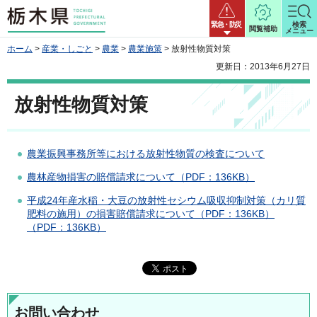
栃木県
緊急・防災
検索
閲覧補助
メニュー
ホーム
>
産業・しごと
>
農業
>
農業施策
> 放射性物質対策
更新日：2013年6月27日
放射性物質対策
農業振興事務所等における放射性物質の検査について
農林産物損害の賠償請求について（PDF：136KB）
平成24年産水稲・大豆の放射性セシウム吸収抑制対策（カリ質
肥料の施用）の損害賠償請求について（PDF：136KB）
（PDF：136KB）
お問い合わせ