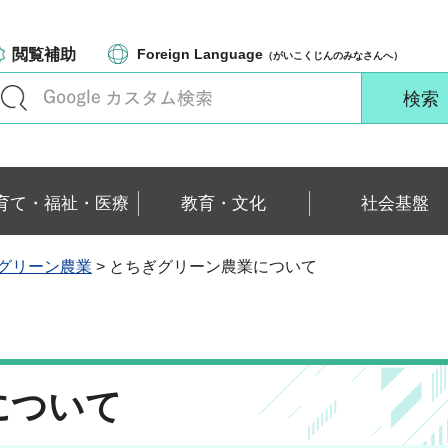
閲覧補助
Foreign Language
（がいこくじんのみなさんへ）
育て・福祉・医療
教育・文化
社会基盤
グリーン農業
> とちぎグリーン農業について
について