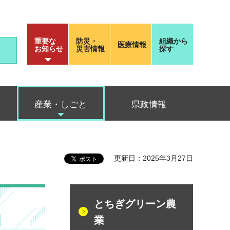
重要な
防災・
組織から
医療情報
お知らせ
災害情報
探す
産業・しごと
県政情報
更新日：2025年3月27日
とちぎグリーン農
業