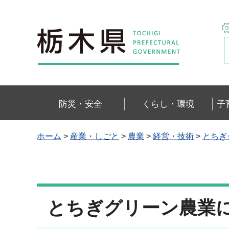
栃木県
防災・安全
くらし・環境
子
ホーム
>
産業・しごと
>
農業
>
経営・技術
>
とちぎ
とちぎグリーン農業