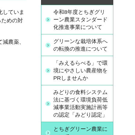
令和8年度とちぎグリ
化していま
ーン農業スタンダード
るための対
化推進事業について
グリーンな栽培体系へ
て減農薬、
の転換の推進について
「みえるらべる」で環
境にやさしい農産物を
PRしませんか
みどりの食料システム
法に基づく環境負荷低
減事業活動実施計画等
の認定「みどり認定」
とちぎグリーン農業に