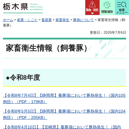
栃木県
緊急・防災
検索
閲覧補助
メニュー
ホーム
>
産業・しごと
>
畜産業
>
家畜衛生
>
豚熱について
> 家畜衛生情報（飼
養豚）
更新日：2026年7月6日
家畜衛生情報（飼養豚）
●
令和8年度
【令和8年7月4日】【静岡県】養豚場において豚熱発生！（国内105
例目）（PDF：179KB）
【令和8年5月5日】【静岡県】養豚場において豚熱発生！（国内104
例目）（PDF：205KB）
【令和8年4月10日】【宮崎県】養豚場において豚熱発生！（国内