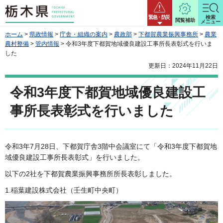
栃木県
緊急・防災
検索
閲覧補助
メニュー
ホーム
>
県政情報
>
庁舎・組織の案内
>
農政部
>
下都賀農業振興事務所
>
農業
農村整備
>
管内情報
> 令和3年度下都賀地域優良建設工事所長表彰式を行いま
した
更新日：2024年11月22日
令和3年度下都賀地域優良建設工
事所長表彰式を行いました
令和3年7月28日、下都賀庁舎3階中会議室にて「令和3年度下都賀地
域優良建設工事所長表彰式」を行いました。
以下の2社を下都賀農業振興事務所所長表彰しました。
1.稲葉建設株式会社（壬生町中央町）