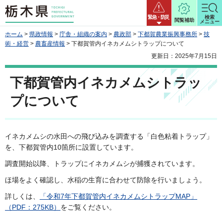
栃木県
緊急・防災
検索
閲覧補助
メニュー
ホーム
>
県政情報
>
庁舎・組織の案内
>
農政部
>
下都賀農業振興事務所
>
技
術・経営
>
農畜産情報
> 下都賀管内イネカメムシトラップについて
更新日：2025年7月15日
下都賀管内イネカメムシトラッ
プについて
イネカメムシの水田への飛び込みを調査する「白色粘着トラップ」
を、下都賀管内10箇所に設置しています。
調査開始以降、トラップにイネカメムシが捕獲されています。
ほ場をよく確認し、水稲の生育に合わせて防除を行いましょう。
詳しくは、
「令和7年下都賀管内イネカメムシトラップMAP」
（PDF：275KB）
をご覧ください。