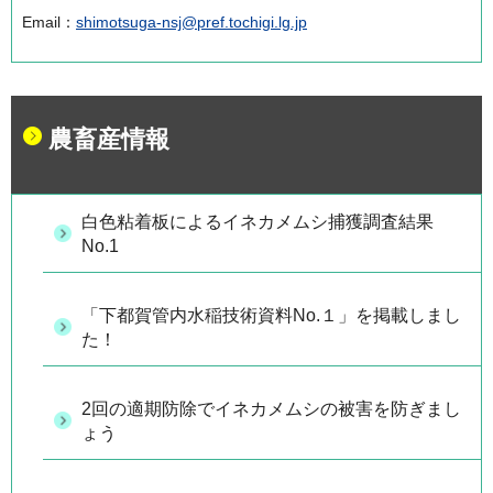
Email：
shimotsuga-nsj@pref.tochigi.lg.jp
農畜産情報
白色粘着板によるイネカメムシ捕獲調査結果
No.1
「下都賀管内水稲技術資料No.１」を掲載しまし
た！
2回の適期防除でイネカメムシの被害を防ぎまし
ょう