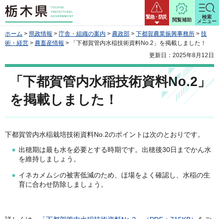
栃木県
緊急・防災
検索
閲覧補助
メニュー
ホーム
>
県政情報
>
庁舎・組織の案内
>
農政部
>
下都賀農業振興事務所
>
技
術・経営
>
農畜産情報
> 「下都賀管内水稲技術資料No.2」を掲載しました！
更新日：2025年8月12日
「下都賀管内水稲技術資料No.2」
を掲載しました！
下都賀管内水稲栽培技術資料No.2のポイントは次のとおりです。
出穂期は最も水を必要とする時期です。出穂後30日までかん水
を維持しましょう。
イネカメムシの被害低減のため、ほ場をよく確認し、水稲の生
育に合わせ防除しましょう。