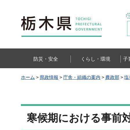
栃木県
防災・安全
くらし・環境
子
ホーム
>
県政情報
>
庁舎・組織の案内
>
農政部
>
塩
寒候期における事前