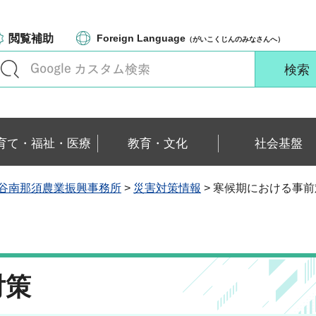
閲覧補助
Foreign Language
（がいこくじんのみなさんへ）
育て・福祉・医療
教育・文化
社会基盤
谷南那須農業振興事務所
>
災害対策情報
> 寒候期における事
対策