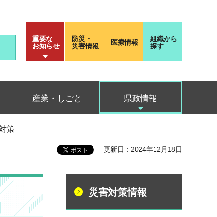
重要な
防災・
組織から
医療情報
お知らせ
災害情報
探す
産業・しごと
県政情報
前対策
更新日：2024年12月18日
災害対策情報