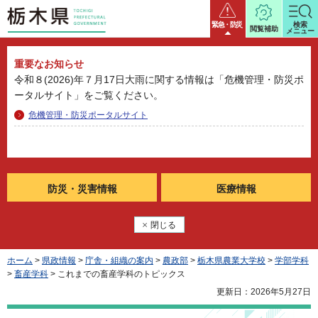
栃木県
緊急・防災
検索
閲覧補助
メニュー
重要なお知らせ
令和８(2026)年７月17日大雨に関する情報は「危機管理・防災ポ
ータルサイト」をご覧ください。
危機管理・防災ポータルサイト
防災・
災害情報
医療情報
閉じる
ホーム
>
県政情報
>
庁舎・組織の案内
>
農政部
>
栃木県農業大学校
>
学部学科
>
畜産学科
> これまでの畜産学科のトピックス
更新日：2026年5月27日