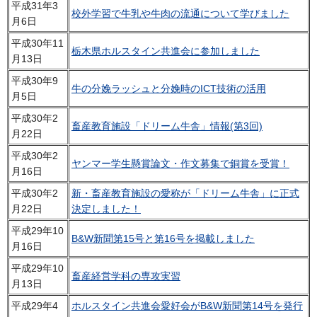
平成31年3
校外学習で牛乳や牛肉の流通について学びました
月6日
平成30年11
栃木県ホルスタイン共進会に参加しました
月13日
平成30年9
牛の分娩ラッシュと分娩時のICT技術の活用
月5日
平成30年2
畜産教育施設「ドリーム牛舎」情報(第3回)
月22日
平成30年2
ヤンマー学生懸賞論文・作文募集で銅賞を受賞！
月16日
平成30年2
新・畜産教育施設の愛称が「ドリーム牛舎」に正式
月22日
決定しました！
平成29年10
B&W新聞第15号と第16号を掲載しました
月16日
平成29年10
畜産経営学科の専攻実習
月13日
平成29年4
ホルスタイン共進会愛好会がB&W新聞第14号を発行