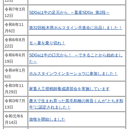
12日
令和7年3月
SDGsは牛の足元から ～畜産SDGs 第2段～
12日
令和6年11
第32回栃木県ホルスタイン共進会に出品しました！
月6日
令和6年8月
モ～暑を乗り切れ！
22日
令和6年6月
SDGsは牛の口元から！ ～できることから始めまし
19日
た～
令和4年1月
ホルスタインウインターショウに参加しました！
5日
令和3年11
家畜人工授精師養成講習会を実施しています
月29日
令和3年7月
農大で生まれ育った黒毛和種の将吾くんが“とちぎ和
13日
牛”に認定されました！
令和元年6
放牧を開始しました
月14日