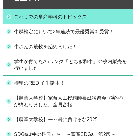
これまでの畜産学科のトピックス
牛群検定において2年連続で最優秀賞を受賞！
牛さんの放牧を始めました！
学生が育てたA5ランク「とちぎ和牛」の校内販売を
行いました
待望のRED 子牛誕生！！
【農業大学校】家畜人工授精師養成講習会（実習）
が終わりました。全員合格!!
【農業大学校】モ～暑に負けるな2025
SDGsは牛の足元から ～畜産SDGs、第2段～