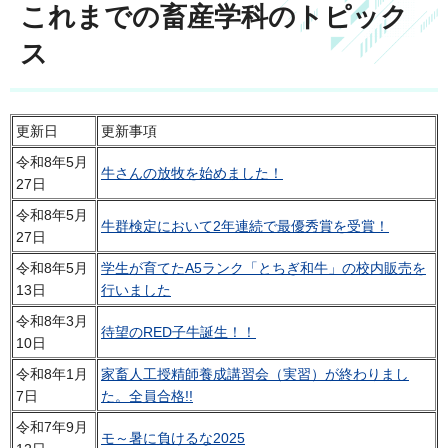
これまでの畜産学科のトピック
ス
更新日
更新事項
令和8年5月
牛さんの放牧を始めました！
27日
令和8年5月
牛群検定において2年連続で最優秀賞を受賞！
27日
令和8年5月
学生が育てたA5ランク「とちぎ和牛」の校内販売を
13日
行いました
令和8年3月
待望のRED子牛誕生！！
10日
令和8年1月
家畜人工授精師養成講習会（実習）が終わりまし
7日
た。全員合格!!
令和7年9月
モ～暑に負けるな2025