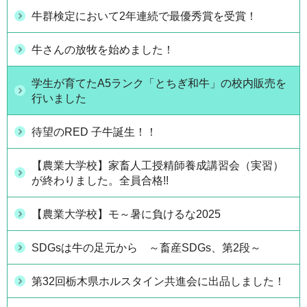
牛群検定において2年連続で最優秀賞を受賞！
牛さんの放牧を始めました！
学生が育てたA5ランク「とちぎ和牛」の校内販売を
行いました
待望のRED 子牛誕生！！
【農業大学校】家畜人工授精師養成講習会（実習）
が終わりました。全員合格!!
【農業大学校】モ～暑に負けるな2025
SDGsは牛の足元から ～畜産SDGs、第2段～
第32回栃木県ホルスタイン共進会に出品しました！