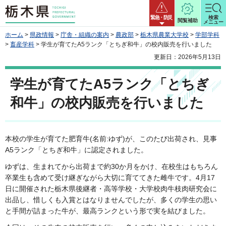
栃木県
緊急・防災
検索
閲覧補助
メニュー
ホーム
>
県政情報
>
庁舎・組織の案内
>
農政部
>
栃木県農業大学校
>
学部学科
>
畜産学科
> 学生が育てたA5ランク「とちぎ和牛」の校内販売を行いました
更新日：2026年5月13日
学生が育てたA5ランク「とちぎ
和牛」の校内販売を行いました
本校の学生が育てた肥育牛(名前:ゆず)が、このたび出荷され、見事
A5ランク「とちぎ和牛」に認定されました。
ゆずは、生まれてから出荷まで約30か月をかけ、在校生はもちろん
卒業生も含めて受け継ぎながら大切に育ててきた雌牛です。4月17
日に開催された栃木県後継者・高等学校・大学校肉牛枝肉研究会に
出品し、惜しくも入賞とはなりませんでしたが、多くの学生の思い
と手間が詰まった牛が、最高ランクという形で実を結びました。