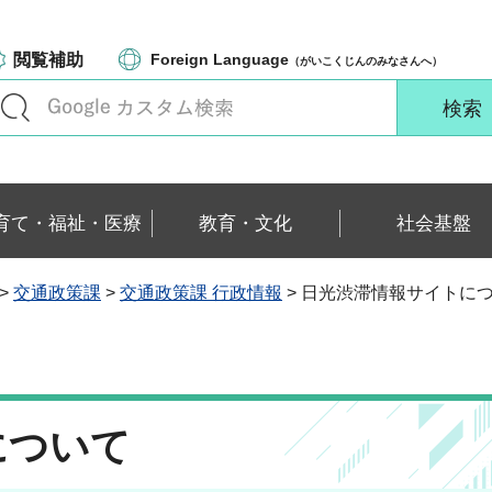
閲覧補助
Foreign Language
（がいこくじんのみなさんへ）
育て・福祉・医療
教育・文化
社会基盤
>
交通政策課
>
交通政策課 行政情報
> 日光渋滞情報サイトに
について