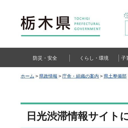
栃木県
防災・安全
くらし・環境
子
ホーム
>
県政情報
>
庁舎・組織の案内
>
県土整備部
日光渋滞情報サイト