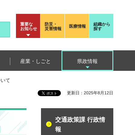
重要な
防災・
組織から
医療情報
お知らせ
災害情報
探す
産業・しごと
県政情報
ついて
更新日：2025年8月12日
交通政策課 行政情
報