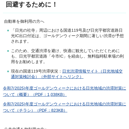
回避するために！
自動車を御利用の方へ
「日光の社寺」周辺における国道119号及び日光宇都宮道路日
光IC出口付近は、ゴールデンウィーク期間に著しい渋滞が予想
されます。
このため、交通渋滞を避け、快適に観光していただくために
も、日光宇都宮道路「今市IC」を経由し、無料臨時駐車場の利
用をお勧めします。
現在の国道119号渋滞状況：
日光渋滞情報サイト（日光地域交
通対策検討会）（外部サイトへリンク）
令和7(2025)
年度ゴールデンウィークにおける日光地域の渋滞対策に
ついて（概要）
（PDF：1,038KB）
令和7(2025)年度ゴールデンウィークにおける日光地域の渋滞対策に
ついて（チラシ）（PDF：823KB）