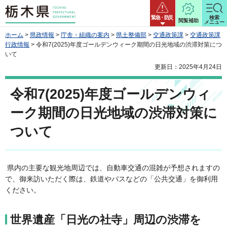
栃木県
緊急・防災
検索
閲覧補助
メニュー
ホーム
>
県政情報
>
庁舎・組織の案内
>
県土整備部
>
交通政策課
>
交通政策課
行政情報
> 令和7(2025)年度ゴールデンウィーク期間の日光地域の渋滞対策につ
いて
更新日：2025年4月24日
令和7(2025)年度ゴールデンウィ
ーク期間の日光地域の渋滞対策に
ついて
県内の主要な観光地周辺では、自動車交通の混雑が予想されますの
で、御来訪いただく際は、鉄道やバスなどの「公共交通」を御利用
ください。
世界遺産「日光の社寺」周辺の渋滞を