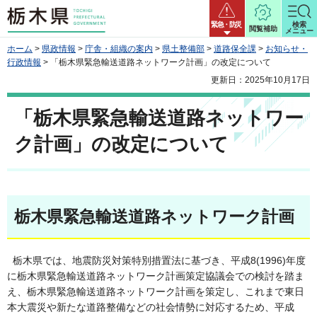
栃木県
緊急・防災
検索
閲覧補助
メニュー
ホーム
>
県政情報
>
庁舎・組織の案内
>
県土整備部
>
道路保全課
>
お知らせ・
行政情報
> 「栃木県緊急輸送道路ネットワーク計画」の改定について
更新日：2025年10月17日
「栃木県緊急輸送道路ネットワー
ク計画」の改定について
栃木県緊急輸送道路ネットワーク計画
栃木県では、地震防災対策特別措置法に基づき、平成8(1996)年度
に栃木県緊急輸送道路ネットワーク計画策定協議会での検討を踏ま
え、栃木県緊急輸送道路ネットワーク計画を策定し、これまで東日
本大震災や新たな道路整備などの社会情勢に対応するため、平成