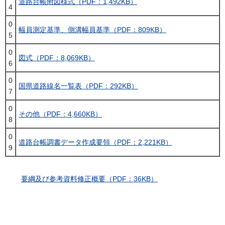
道路台帳附図様式（PDF：1,492KB）
4
0
幅員測定基準、側溝幅員基準（PDF：809KB）
5
0
図式（PDF：8,069KB）
6
0
国県道路線名一覧表（PDF：292KB）
7
0
その他（PDF：4,660KB）
8
0
道路台帳調書データ作成要領（PDF：2,221KB）
9
要綱及び参考資料修正概要（PDF：36KB）