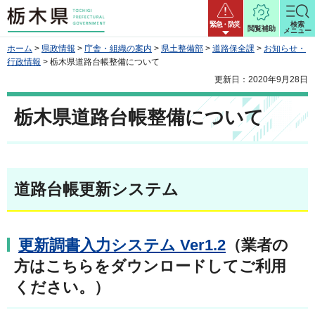
栃木県
緊急・防災
検索
閲覧補助
メニュー
ホーム
>
県政情報
>
庁舎・組織の案内
>
県土整備部
>
道路保全課
>
お知らせ・
行政情報
> 栃木県道路台帳整備について
更新日：2020年9月28日
栃木県道路台帳整備について
道路台帳更新システム
更新調書入力システム Ver1.2
（業者の
方はこちらをダウンロードしてご利用
ください。）