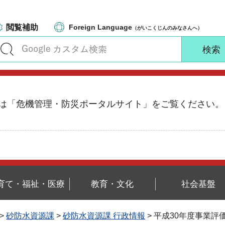
閲覧補助
Foreign Language
（がいこくじんのみなさんへ）
る情報は「危機管理・防災ポータルサイト」をご覧ください。
育て・福祉・医療
教育・文化
社会基盤
>
砂防水資源課
>
砂防水資源課 行政情報
> 平成30年度事業評