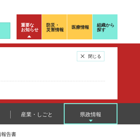
重要な
防災・
組織から
医療情報
お知らせ
災害情報
探す
閉じる
産業・しごと
県政情報
価報告書