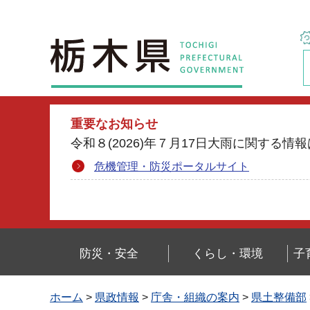
栃木県
重要なお知らせ
令和８(2026)年７月17日大雨に関す
危機管理・防災ポータルサイト
防災・安全
くらし・環境
子
ホーム
>
県政情報
>
庁舎・組織の案内
>
県土整備部