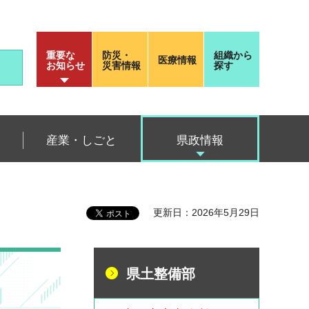
重要な
防災・
組織から
医療情報
お知らせ
災害情報
探す
産業・しごと
県政情報
更新日：2026年5月29日
県土整備部