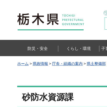
栃木県
防災・安全
くらし・環境
子
ホーム
>
県政情報
>
庁舎・組織の案内
>
県土整備部
砂防水資源課