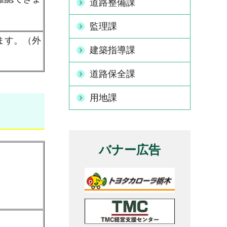
道路整備課
監理課
ます。（外
建築指導課
道路保全課
用地課
バナー広告