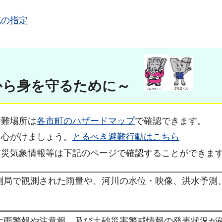
域の指定
から身を守るために～
避難場所は
各市町のハザードマップ
で確認できます。
を心がけましょう。
とるべき避難行動はこちら
防災気象情報等は下記のページで確認することができま
測局で観測された雨量や、河川の水位・映像、洪水予測
。
大雨警報や注意報、及び土砂災害警戒情報の発表状況が