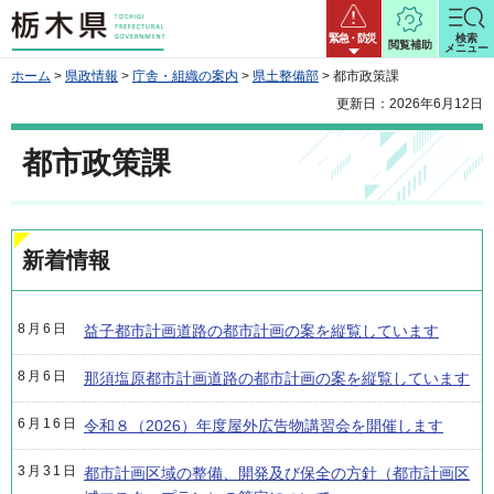
栃木県
緊急・防災
検索
閲覧補助
メニュー
ホーム
>
県政情報
>
庁舎・組織の案内
>
県土整備部
> 都市政策課
更新日：2026年6月12日
都市政策課
新着情報
8月6日
益子都市計画道路の都市計画の案を縦覧しています
8月6日
那須塩原都市計画道路の都市計画の案を縦覧しています
6月16日
令和８（2026）年度屋外広告物講習会を開催します
3月31日
都市計画区域の整備、開発及び保全の方針（都市計画区