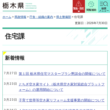
栃木県
緊急・防災
検索
閲覧補助
メニュー
ホーム
>
県政情報
>
庁舎・組織の案内
>
県土整備部
> 住宅課
更新日：2026年7月30日
住宅課
新着情報
7月27日
第１回 栃木県住宅マスタープラン懇談会の開催について
3月23日
とちぎ空き家サイト（栃木県空き家対策総合プラットフ
ォーム）の運用開始について
3月23日
子育て世帯等空き家リフォーム支援事業の開始について