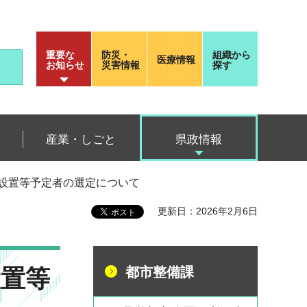
重要な
防災・
組織から
医療情報
お知らせ
災害情報
探す
産業・しごと
県政情報
ける設置等予定者の選定について
更新日：2026年2月6日
設置等
都市整備課