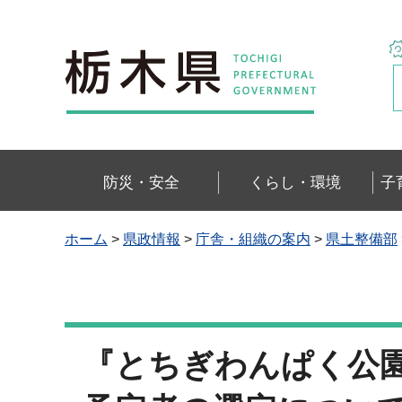
栃木県
防災・安全
くらし・環境
子
ホーム
>
県政情報
>
庁舎・組織の案内
>
県土整備部
『とちぎわんぱく公園』