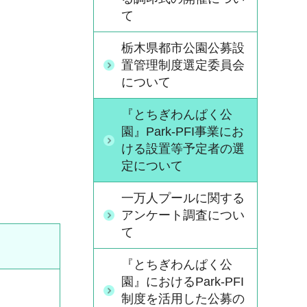
て
栃木県都市公園公募設
置管理制度選定委員会
について
『とちぎわんぱく公
園』Park-PFI事業にお
ける設置等予定者の選
定について
一万人プールに関する
アンケート調査につい
て
『とちぎわんぱく公
園』におけるPark-PFI
制度を活用した公募の