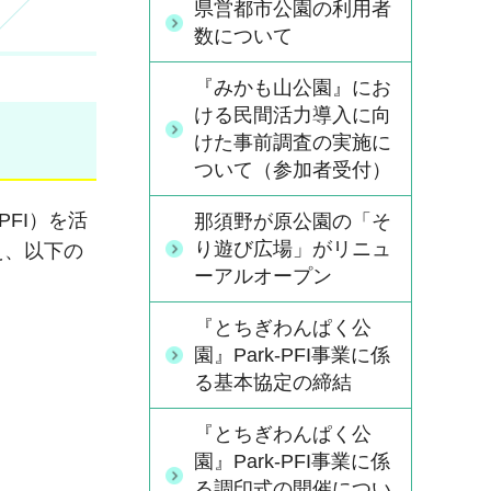
県営都市公園の利用者
数について
『みかも山公園』にお
ける民間活力導入に向
けた事前調査の実施に
ついて（参加者受付）
FI）を活
那須野が原公園の「そ
り遊び広場」がリニュ
え、以下の
ーアルオープン
『とちぎわんぱく公
園』Park-PFI事業に係
る基本協定の締結
『とちぎわんぱく公
園』Park-PFI事業に係
る調印式の開催につい