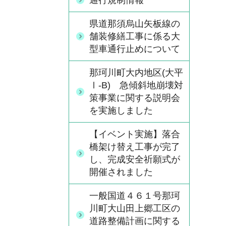
通行規制情報
県道那須烏山矢板線の
舗装修繕工事に係る大
型車通行止めについて
那珂川町大内地区(大平
Ⅰ-B) 急傾斜地崩壊対
策事業に関する説明会
を実施しました
【イベント実施】落合
橋架け替え工事が完了
し、完成安全祈願式が
開催されました
一般国道４６１号那珂
川町大山田上郷工区の
道路整備計画に関する