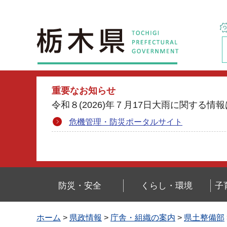
栃木県
重要なお知らせ
令和８(2026)年７月17日大雨に関す
危機管理・防災ポータルサイト
防災・安全
くらし・環境
子
ホーム
>
県政情報
>
庁舎・組織の案内
>
県土整備部