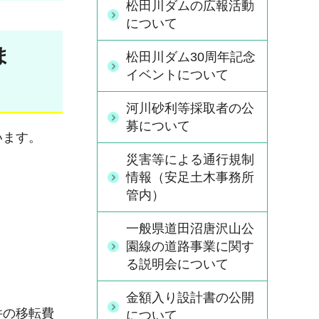
松田川ダムの広報活動
について
ま
松田川ダム30周年記念
イベントについて
河川砂利等採取者の公
募について
います。
災害等による通行規制
情報（安足土木事務所
管内）
一般県道田沼唐沢山公
園線の道路事業に関す
る説明会について
金額入り設計書の公開
件の移転費
について