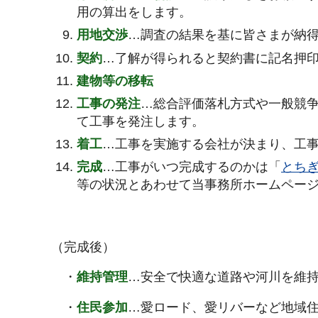
用の算出をします。
用地交渉
…調査の結果を基に皆さまが納
契約
…了解が得られると契約書に記名押
建物等の移転
工事の発注
…総合評価落札方式や一般競
て工事を発注します。
着工
…工事を実施する会社が決まり、工
完成
…工事がいつ完成するのかは「
とち
等の状況とあわせて当事務所ホームペー
（完成後）
・
維持管理
…安全で快適な道路や河川を維
・
住民参加
…愛ロード、愛リバーなど地域