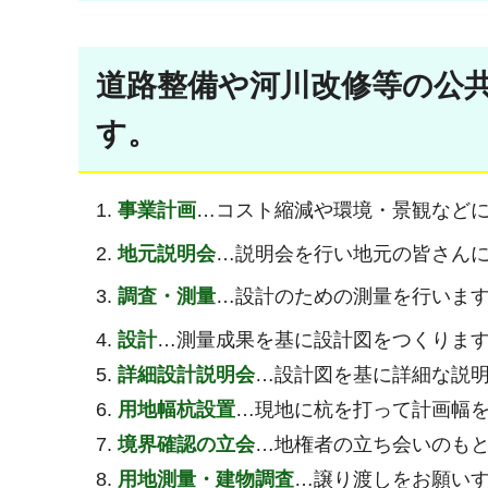
道路整備や河川改修等の公
す。
事業計画
…コスト縮減や環境・景観など
地元説明会
…説明会を行い地元の皆さん
調査・測量
…設計のための測量を行いま
設計
…測量成果を基に設計図をつくりま
詳細設計説明会
…設計図を基に詳細な説
用地幅杭設置
…現地に杭を打って計画幅
境界確認の立会
…地権者の立ち会いのも
用地測量・建物調査
…譲り渡しをお願い