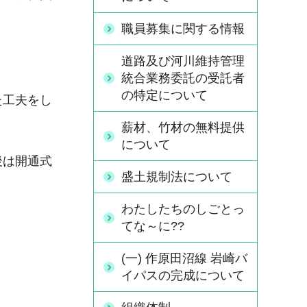
職員募集に関する情報
道路及び河川維持管理
統合業務委託の受託者
の特定について
た工夫をし
薪材、竹材の無料提供
について
後は開通式
盛土規制法について
わたしたちのしごとっ
てな～に??
(一) 作原田沼線 岩崎バ
イパスの完成について