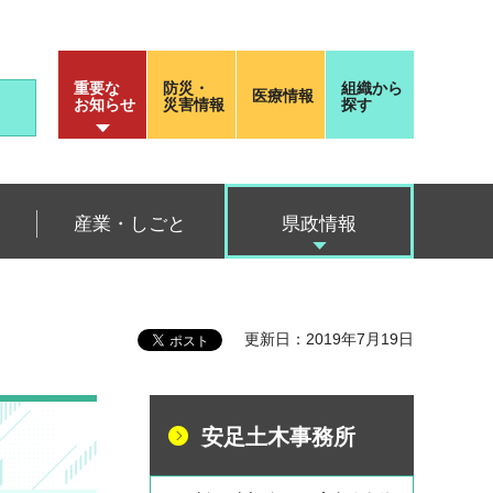
重要な
防災・
組織から
医療情報
お知らせ
災害情報
探す
産業・しごと
県政情報
更新日：2019年7月19日
安足土木事務所