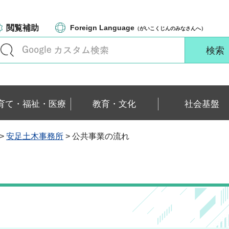
閲覧補助
Foreign Language
（がいこくじんのみなさんへ）
育て・福祉・医療
教育・文化
社会基盤
>
安足土木事務所
> 公共事業の流れ