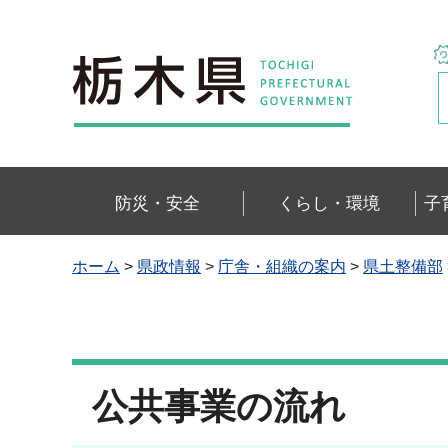
栃木県
防災・安全
くらし・環境
子
ホーム
>
県政情報
>
庁舎・組織の案内
>
県土整備部
公共事業の流れ