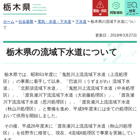
栃木県
緊急・防災
検索
閲覧補助
メニュー
ホーム
>
社会基盤
>
電気・水道・下水道
>
下水道
> 栃木県の流域下水道につい
て
更新日：2018年3月27日
栃木県の流域下水道について
栃木県では、昭和51年度に「鬼怒川上流流域下水道（上流処理
区）」の事業に着手して以来、「巴波川（うずまがわ）流域下水
道」、「北那須流域下水道」、「鬼怒川上流流域下水道（中央処理
区）」、「渡良瀬川下流流域下水道（大岩藤処理区）」、「渡良瀬
川下流流域下水道（思川処理区）」、「渡良瀬川上流流域下水道
（秋山川処理区）」と整備を進め、平成9年度末には全ての処理区に
おいて供用を開始しました。
その後、平成26年度末に「渡良瀬川上流流域下水道（秋山川処理
区）」を佐野市に移管し、現在、4流域6処理区で事業を実施してい
ます。