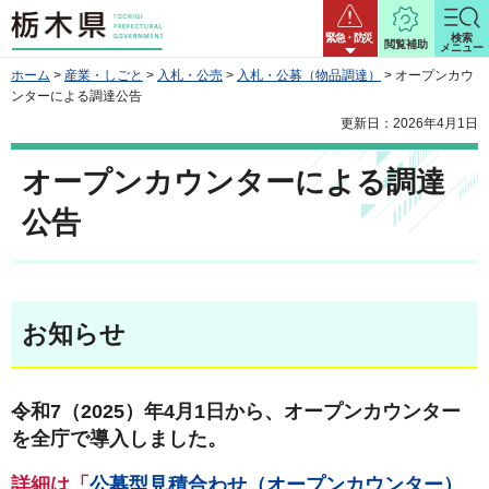
栃木県
緊急・防災
検索
閲覧補助
メニュー
ホーム
>
産業・しごと
>
入札・公売
>
入札・公募（物品調達）
> オープンカウ
ンターによる調達公告
更新日：2026年4月1日
オープンカウンターによる調達
公告
お知らせ
令和7（2025）年4月1日から、オープンカウンター
を全庁で導入しました。
詳細は「
公募型見積合わせ（オープンカウンター）