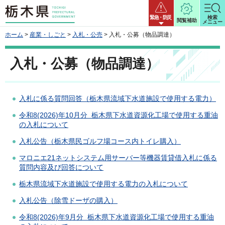
栃木県
緊急・防災
検索
閲覧補助
メニュー
ホーム
>
産業・しごと
>
入札・公売
> 入札・公募（物品調達）
入札・公募（物品調達）
入札に係る質問回答（栃木県流域下水道施設で使用する電力）
令和8(2026)年10月分 栃木県下水道資源化工場で使用する重油
の入札について
入札公告（栃木県民ゴルフ場コース内トイレ購入）
マロニエ21ネットシステム用サーバー等機器賃貸借入札に係る
質問内容及び回答について
栃木県流域下水道施設で使用する電力の入札について
入札公告（除雪ドーザの購入）
令和8(2026)年9月分 栃木県下水道資源化工場で使用する重油