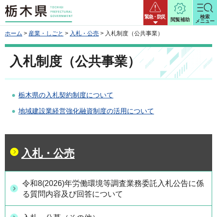
栃木県
緊急・防災
検索
閲覧補助
メニュー
ホーム
>
産業・しごと
>
入札・公売
> 入札制度（公共事業）
入札制度（公共事業）
栃木県の入札契約制度について
地域建設業経営強化融資制度の活用について
入札・公売
令和8(2026)年労働環境等調査業務委託入札公告に係
る質問内容及び回答について