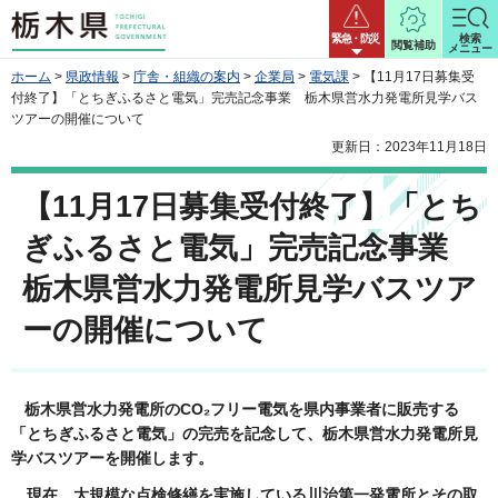
栃木県
緊急・防災
検索
閲覧補助
メニュー
ホーム
>
県政情報
>
庁舎・組織の案内
>
企業局
>
電気課
> 【11月17日募集受
付終了】「とちぎふるさと電気」完売記念事業 栃木県営水力発電所見学バス
ツアーの開催について
更新日：2023年11月18日
【11月17日募集受付終了】「とち
ぎふるさと電気」完売記念事業
栃木県営水力発電所見学バスツア
ーの開催について
栃木県営水力発電所のCO₂フリー電気を県内事業者に販売する
「とちぎふるさと電気」の完売を記念して、栃木県営水力発電所見
学バスツアーを開催します。
現在、大規模な点検修繕を実施している川治第一発電所とその取