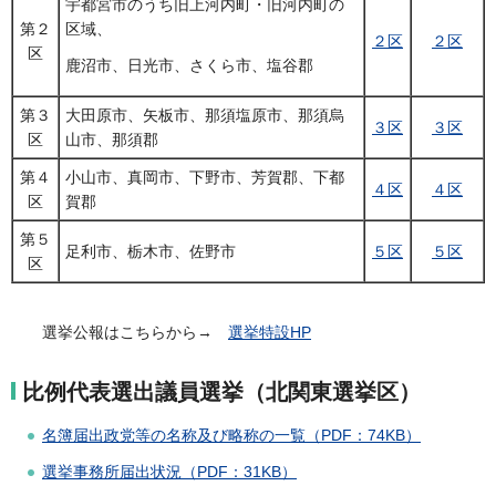
宇都宮市のうち旧上河内町・旧河内町の
第２
区域、
２区
２区
区
鹿沼市、日光市、さくら市、塩谷郡
第３
大田原市、矢板市、那須塩原市、那須烏
３区
３区
区
山市、那須郡
第４
小山市、真岡市、下野市、芳賀郡、下都
４区
４区
区
賀郡
第５
足利市、栃木市、佐野市
５区
５区
区
選挙公報はこちらから→
選挙特設HP
比例代表選出議員選挙（北関東選挙区）
名簿届出政党等の名称及び略称の一覧（PDF：74KB）
選挙事務所届出状況（PDF：31KB）