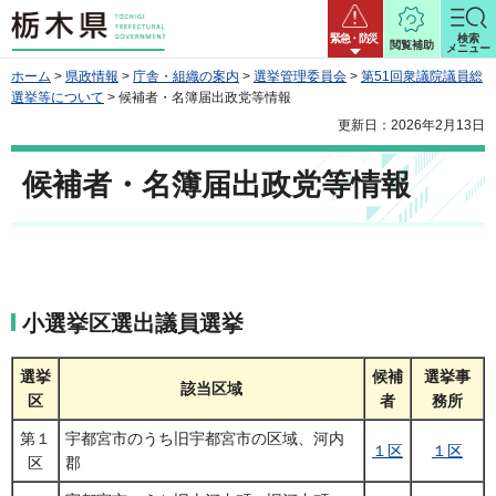
栃木県
緊急・防災
検索
閲覧補助
メニュー
ホーム
>
県政情報
>
庁舎・組織の案内
>
選挙管理委員会
>
第51回衆議院議員総
選挙等について
> 候補者・名簿届出政党等情報
更新日：2026年2月13日
候補者・名簿届出政党等情報
小選挙区選出議員選挙
選挙
候補
選挙事
該当区域
区
者
務所
第１
宇都宮市のうち旧宇都宮市の区域、河内
１区
１区
区
郡