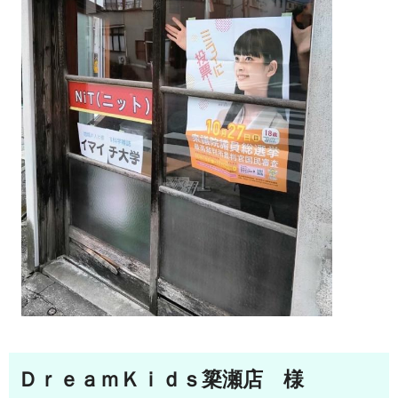
ＤｒｅａｍＫｉｄｓ簗瀬店 様