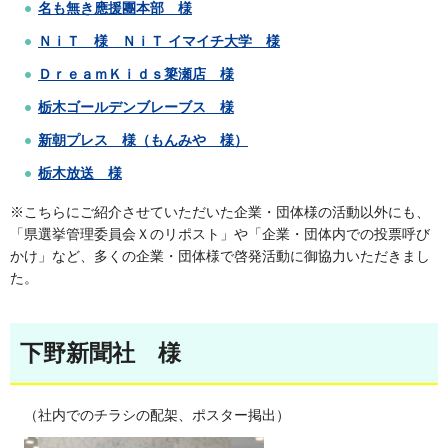
名も無き應援團本部 様
ＮｉＴ 様 ＮｉＴ イマイチ大学 様
ＤｒｅａｍＫｉｄｓ簗瀬店 様
栃木ゴールデンブレーブス 様
新朝プレス 様（もんみや 様）
栃木放送 様
※こちらにご紹介させていただいた企業・団体様の活動以外にも、
「県選挙管理委員会Ｘのリポスト」や「企業・団体内での投票呼び
かけ」など、多くの企業・団体様で啓発活動に御協力いただきまし
た。
下野新聞社 様
（社内でのチラシの配架、ポスター掲出）