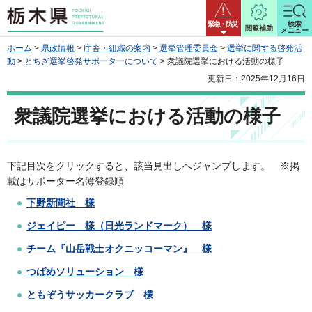
栃木県
緊急・防災
検索
閲覧補助
メニュー
ホーム
>
県政情報
>
庁舎・組織の案内
>
選挙管理委員会
>
選挙に関する啓発活
動
>
とちぎ選挙啓発サポーターについて
> 衆議院選挙における活動の様子
更新日：2025年12月16日
衆議院選挙における活動の様子
下記目次をクリックすると、該当見出しへジャンプします。 ※掲
載はサポーター名簿登録順
下野新聞社 様
ジェイピー 様（日光ランドマーク） 様
チーム『山岳戦士オクニッコーマン』 様
つばめソリューション 様
ともぞうサッカークラブ 様