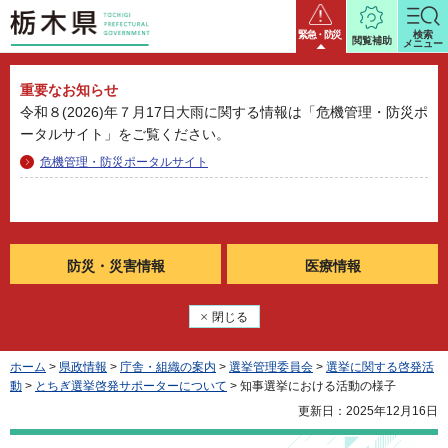
栃木県
緊急・防災
検索
閲覧補助
メニュー
重要なお知らせ
令和８(2026)年７月17日大雨に関する情報は「危機管理・防災ポ
ータルサイト」をご覧ください。
危機管理・防災ポータルサイト
防災・
災害情報
医療情報
閉じる
ホーム
>
県政情報
>
庁舎・組織の案内
>
選挙管理委員会
>
選挙に関する啓発活
動
>
とちぎ選挙啓発サポーターについて
> 知事選挙における活動の様子
更新日：2025年12月16日