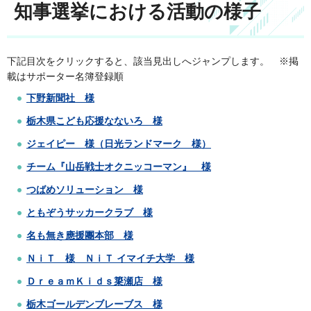
知事選挙における活動の様子
下記目次をクリックすると、該当見出しへジャンプします。 ※掲
載はサポーター名簿登録順
下野新聞社 様
栃木県こども応援なないろ 様
ジェイピー 様（日光ランドマーク 様）
チーム『山岳戦士オクニッコーマン』 様
つばめソリューション 様
ともぞうサッカークラブ 様
名も無き應援團本部 様
ＮｉＴ 様 ＮｉＴ イマイチ大学 様
ＤｒｅａｍＫｉｄｓ簗瀬店 様
栃木ゴールデンブレーブス 様