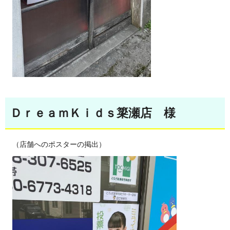
ＤｒｅａｍＫｉｄｓ簗瀬店 様
（店舗へのポスターの掲出）