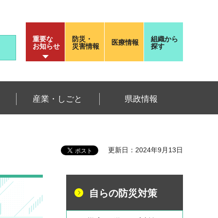
重要な
防災・
組織から
医療情報
お知らせ
災害情報
探す
産業・しごと
県政情報
更新日：2024年9月13日
自らの防災対策