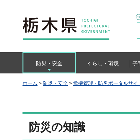
栃木県
防災・安全
くらし・環境
子
ホーム
>
防災・安全
>
危機管理・防災ポータルサイ
防災の知識