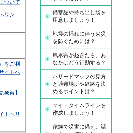
について
備蓄品や持ち出し袋を
へリン
用意しましょう！
地震の揺れに伴う火災
を防ぐためには？
風水害が起きたら、あ
なたはどう行動する？
』をご利
サイトへ
ハザードマップの見方
と避難場所や経路を決
めるポイントは？
気象台】
マイ・タイムラインを
作成しましょう！
イトへリ
家族で災害に備え、話