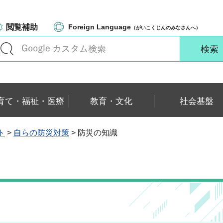
閲覧補助
Foreign Language
（がいこくじんのみなさんへ）
育て・福祉・医療
教育・文化
社会基盤
ト
>
自らの防災対策
> 防災の知識