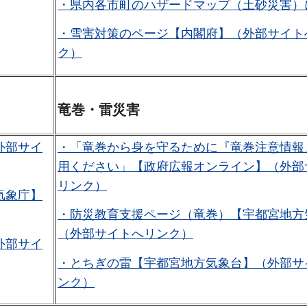
・県内各市町のハザードマップ（土砂災害）
・雪害対策のページ【内閣府】（外部サイト
ク）
竜巻・雷災害
外部サイ
・「竜巻から身を守るために『竜巻注意情報
用ください」【政府広報オンライン】（外部
リンク）
気象庁】
・防災教育支援ページ（竜巻）【宇都宮地方
（外部サイトへリンク）
外部サイ
・とちぎの雷【宇都宮地方気象台】（外部サ
ンク）