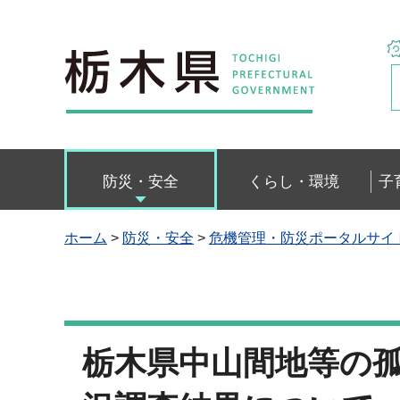
栃木県
防災・安全
くらし・環境
子
ホーム
>
防災・安全
>
危機管理・防災ポータルサイ
栃木県中山間地等の