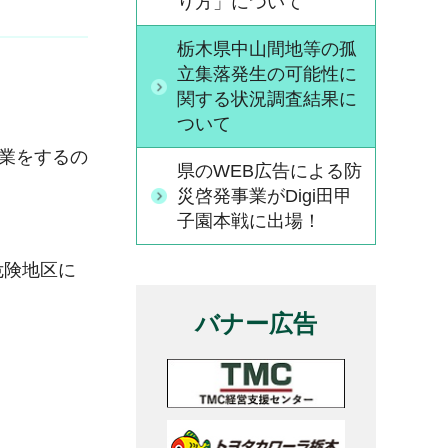
り方」について
栃木県中山間地等の孤
立集落発生の可能性に
関する状況調査結果に
ついて
農業をするの
県のWEB広告による防
災啓発事業がDigi田甲
子園本戦に出場！
危険地区に
バナー広告