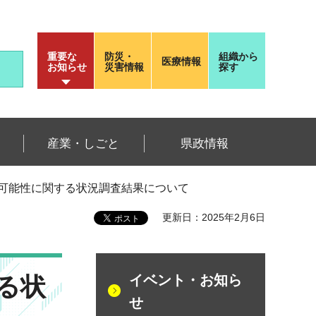
重要な
防災・
組織から
医療情報
お知らせ
災害情報
探す
産業・しごと
県政情報
の可能性に関する状況調査結果について
更新日：2025年2月6日
る状
イベント・お知ら
せ