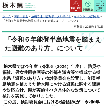
栃木県
緊急・防災
検索
閲覧補助
メニュー
ホーム
>
防災・安全
>
危機管理・防災ポータルサイト
>
イベント・お知らせ
>
「令和６年能登半島地震を踏まえた避難のあり方」について
更新日：2025年3月1日
「令和６年能登半島地震を踏まえ
た避難のあり方」について
栃木県では今年度（令和6（2024）年度）、防災や
福祉、男女共同参画等の外部有識者等で構成する栃
木県「避難のあり方」検討委員会を設置し、能登半
島地震を踏まえた栃木県における避難に関する課題
や対応方針、県が実施すべき具体的な対策について
検討を実施して参りました。
この度、検討委員会における検討結果が「令和6年