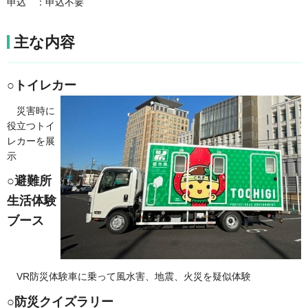
申込 ：申込不要
主な内容
○トイレカー
災害時に
役立つトイ
レカーを展
示
○避難所
生活体験
ブース
VR防災体験車に乗って風水害、地震、火災を疑似体験
○防災クイズラリー