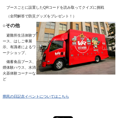
ブースごとに設置したQRコードを読み取ってクイズに挑戦
（全問解答で防災グッズをプレゼント！）
○その他
避難所生活体験ブ
ース、はしご車展
示、有識者によるワ
ークショップ、
備蓄食品ブース、
煙体験ハウス、水消
火器体験コーナーな
ど
県民の日記念イベントについてはこちら