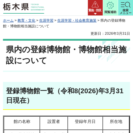
栃木県
緊急・防災
検索
閲覧補助
メニュー
ホーム
>
教育・文化
>
生涯学習
>
生涯学習・社会教育施策
> 県内の登録博物
館・博物館相当施設について
更新日：2026年3月31日
県内の登録博物館・博物館相当施
設について
登録博物館一覧（令和8(2026)年3月31
日現在）
館の名称
設置者
登録年月日
所在地