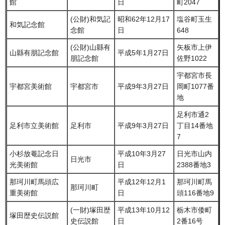
館
日
町2047
(公財)和気記
昭和62年12月17
塩谷町玉生
和気記念館
念館
日
648
(公財)山縣有
矢板市上伊
山縣有朋記念館
平成5年1月27日
朋記念館
佐野1022
宇都宮市長
宇都宮美術館
宇都宮市
平成9年3月27日
岡町1077番
地
足利市通2
足利市立美術館
足利市
平成9年3月27日
丁目14番地
7
小杉放菴記念日
平成10年3月27
日光市山内
日光市
光美術館
日
2388番地3
那珂川町馬頭広
平成12年12月1
那珂川町馬
那珂川町
重美術館
日
頭116番地9
(一財)塚田歴
平成13年10月12
栃木市倭町
塚田歴史伝説館
史伝説館
日
2番16号