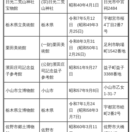
日光二荒山神社
(宗)日光二荒
日光市中宮
昭和40年4月1日
宝物館
山神社
祠2484
令和7年5月12
宇都宮市桜
栃木県立美術館
栃木県
日 (昭和49年3
4丁目2番7
月25日)
号
令和8年3月31
(一財)栗田美
足利市駒場
栗田美術館
日 (昭和50年1
術館
町1542番地
2月26日)
(公財)濱田庄
濱田庄司記念益
昭和51年9月27
益子町益子
司記念益子
子参考館
日
3388番地
参考館
小山市乙女
小山市立博物館
小山市
昭和57年9月8日
1-31-7
令和7年1月24
宇都宮市睦
栃木県立博物館
栃木県
日 (昭和58年3
町2番2号
月7日)
佐野市郷土博物
昭和60年3月11
佐野市大橋
佐野市