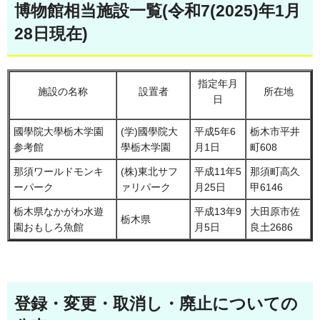
博物館相当施設一覧(令和7(2025)年1月
28日現在)
指定年月
施設の名称
設置者
所在地
日
國學院大學栃木学園
(学)國學院大
平成5年6
栃木市平井
参考館
學栃木学園
月1日
町608
那須ワールドモンキ
(株)東北サフ
平成11年5
那須町高久
ーパーク
ァリパーク
月25日
甲6146
栃木県なかがわ水遊
平成13年9
大田原市佐
栃木県
園おもしろ魚館
月5日
良土2686
登録・変更・取消し・廃止についての