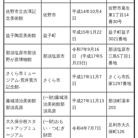
佐野市葛生
佐野市立吉澤記
平成14年10月4
佐野市
東1丁目14
念美術館
日
番30号
平成15年1月22
益子町益子
益子陶芸美術館
益子町
日
3021番地
令和7年9月16
那須塩原市
那須塩原市那須
那須塩原市
日 (平成17年5
三島5丁目1
野が原博物館
月23日)
番地
さくら市ミュー
平成17年11月7
さくら市氏
ジアム-荒井寛方
さくら市
日
家1297番地
記念館-
(一財)藤城清
藤城清治美術館
平成27年11月13
那須町湯本
治美術館那
那須高原
日
203
須高原
大久保分校スタ
(一財)おも
足利市大久
ートアップミュ
い・つむぎ
令和4年7月7日
保町126
ージアム
財団