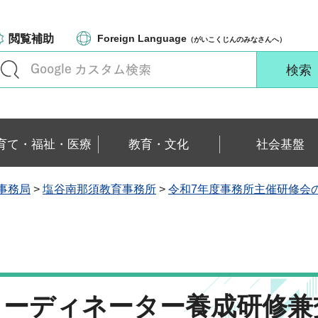
閲覧補助
Foreign Language
（がいこくじんのみなさんへ）
育て・福祉・医療
教育・文化
社会基盤
事務局
>
塩谷南那須教育事務所
>
令和7年度事務所主催研修会
コーディネーター養成研修兼