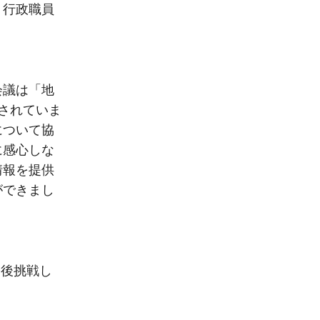
、行政職員
会議は「地
されていま
について協
に感心しな
情報を提供
ができまし
今後挑戦し