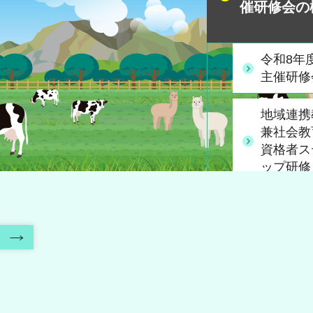
催研修会の
令和8年
主催研修
地域連携
兼社会教
資格者ス
ップ研修
塩谷南那
域コーデ
内
ー養成研
会
令和７年
育支援プ