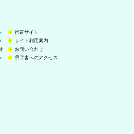
指導者フ
ップ研修
地区ＰＴ
携帯サイト
研修（7
サイト利用案内
針
お問い合わせ
令和7年
県庁舎へのアクセス
いじんけ
ラム
バナー