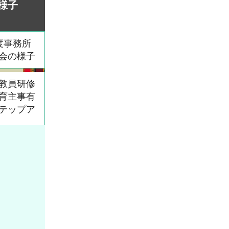
様子
度事務所
会の様子
教員研修
育主事有
テップア
須地区地
ィネータ
修兼交流
度家庭教
ログラム