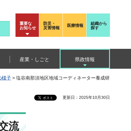
重要な
防災・
組織から
医療情報
お知らせ
災害情報
探す
産業・しごと
県政情報
の様子
> 塩谷南那須地区地域コーディネーター養成研
更新日：2025年10月30日
交流