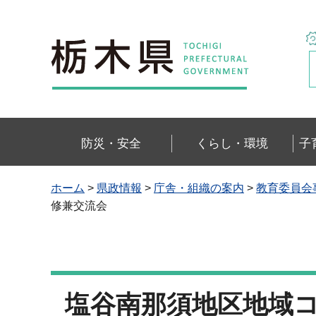
栃木県
防災・安全
くらし・環境
子
ホーム
>
県政情報
>
庁舎・組織の案内
>
教育委員会
修兼交流会
塩谷南那須地区地域