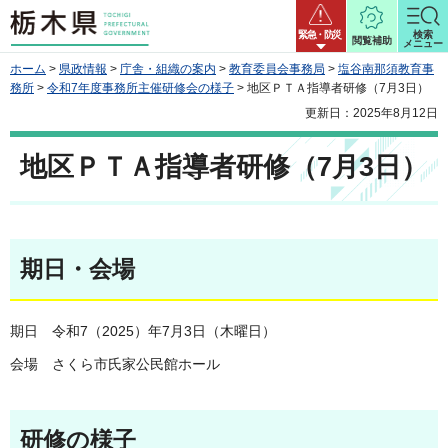
栃木県
緊急・防災
検索
閲覧補助
メニュー
ホーム
>
県政情報
>
庁舎・組織の案内
>
教育委員会事務局
>
塩谷南那須教育事
務所
>
令和7年度事務所主催研修会の様子
> 地区ＰＴＡ指導者研修（7月3日）
更新日：2025年8月12日
地区ＰＴＡ指導者研修（7月3日）
期日・会場
期日 令和7（2025）年7月3日（木曜日）
会場 さくら市氏家公民館ホール
研修の様子