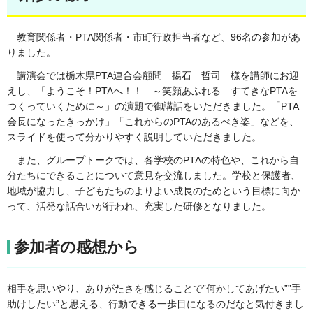
教育関係者・PTA関係者・市町行政担当者など、96名の参加があ
りました。
講演会では栃木県PTA連合会顧問 揚石 哲司 様を講師にお迎
えし、「ようこそ！PTAへ！！ ～笑顔あふれる すてきなPTAを
つくっていくために～」の演題で御講話をいただきました。「PTA
会長になったきっかけ」「これからのPTAのあるべき姿」などを、
スライドを使って分かりやすく説明していただきました。
また、グループトークでは、各学校のPTAの特色や、これから自
分たちにできることについて意見を交流しました。学校と保護者、
地域が協力し、子どもたちのよりよい成長のためという目標に向か
って、活発な話合いが行われ、充実した研修となりました。
参加者の感想から
相手を思いやり、ありがたさを感じることで”何かしてあげたい””手
助けしたい”と思える、行動できる一歩目になるのだなと気付きまし