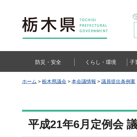
栃木県
防災・安全
くらし・環境
子
ホーム
>
栃木県議会
>
本会議情報
>
議員提出条例案
平成21年6月定例会