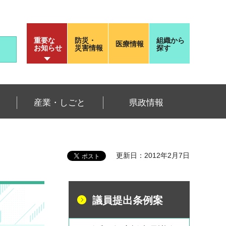
重要な
防災・
組織から
医療情報
お知らせ
災害情報
探す
産業・しごと
県政情報
更新日：2012年2月7日
議員提出条例案