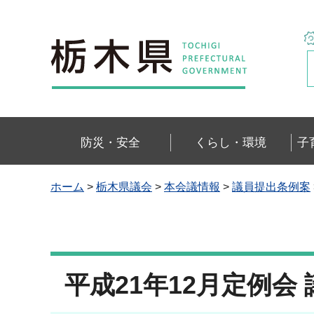
栃木県
防災・安全
くらし・環境
子
ホーム
>
栃木県議会
>
本会議情報
>
議員提出条例案
平成21年12月定例会