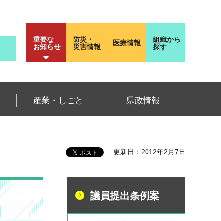
重要な
防災・
組織から
医療情報
お知らせ
災害情報
探す
産業・しごと
県政情報
更新日：2012年2月7日
議員提出条例案