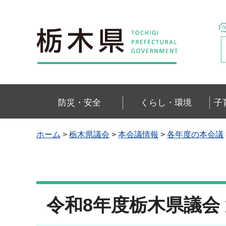
栃木県
防災・安全
くらし・環境
子
ホーム
>
栃木県議会
>
本会議情報
>
各年度の本会議
令和8年度栃木県議会 