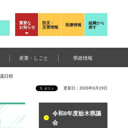
重要な
防災・
組織から
医療情報
お知らせ
災害情報
探す
産業・しごと
県政情報
会議日程
更新日：2026年6月19日
令和8年度栃木県議
会