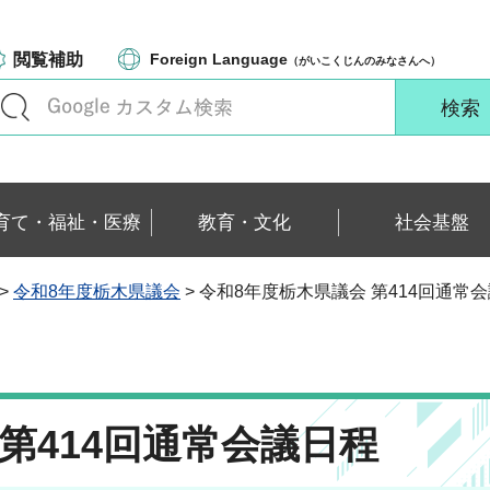
閲覧補助
Foreign Language
（がいこくじんのみなさんへ）
育て・福祉・医療
教育・文化
社会基盤
>
令和8年度栃木県議会
> 令和8年度栃木県議会 第414回通常
第414回通常会議日程