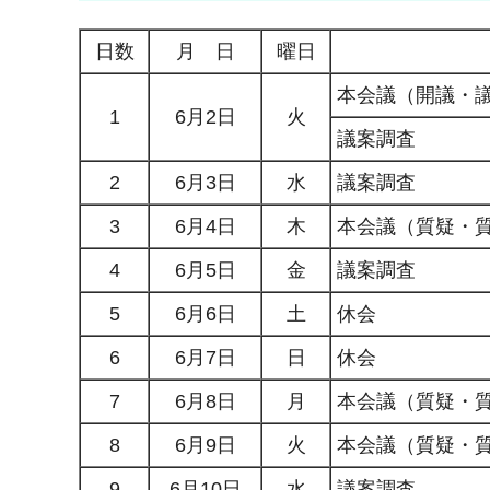
日数
月 日
曜日
本会議（開議・
1
6月2日
火
議案調査
2
6月3日
水
議案調査
3
6月4日
木
本会議（質疑・
4
6月5日
金
議案調査
5
6月6日
土
休会
6
6月7日
日
休会
7
6月8日
月
本会議（質疑・
8
6月9日
火
本会議（質疑・
9
6月10日
水
議案調査