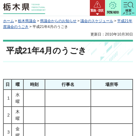
栃木県
緊急・防災
検索
閲覧補助
メニュー
ホーム
>
栃木県議会
>
県議会からのお知らせ
>
議会のスケジュール
>
平成21年
度議会のうごき
> 平成21年4月のうごき
更新日：2010年10月30日
平成21年4月のうごき
日
曜
時刻
行事名
場所等
水
1
曜
木
2
曜
金
3
曜