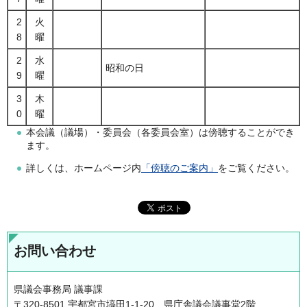
2
火
8
曜
2
水
昭和の日
9
曜
3
木
0
曜
本会議（議場）・委員会（各委員会室）は傍聴することができ
ます。
詳しくは、ホームページ内
「傍聴のご案内」
をご覧ください。
お問い合わせ
県議会事務局 議事課
〒320-8501 宇都宮市塙田1-1-20 県庁舎議会議事堂2階