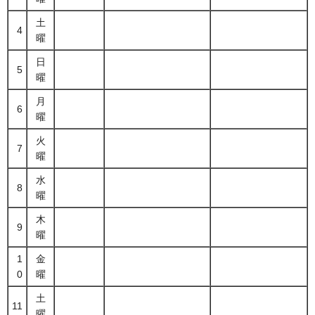
土
4
曜
日
5
曜
月
6
曜
火
7
曜
水
8
曜
木
9
曜
1
金
0
曜
土
11
曜