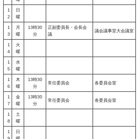
1
日
2
曜
1
月
13時30
正副委員長・会長会
議会議事堂大会議室
3
曜
分
議
1
火
4
曜
1
水
5
曜
1
木
13時30
常任委員会
各委員会室
6
曜
分
1
金
13時30
常任委員会
各委員会室
7
曜
分
1
土
8
曜
1
日
9
曜