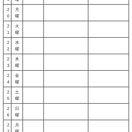
2
月
0
曜
2
火
1
曜
2
水
2
曜
2
木
3
曜
2
金
4
曜
2
土
5
曜
2
日
6
曜
2
月
7
曜