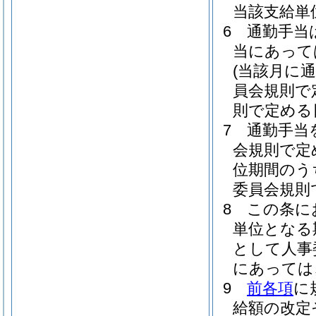
当該支給単
6
通勤手当
当にあって
(当該月に
員会規則で
則で定める
7
通勤手当
会規則で定
位期間のう
委員会規則
8
この条に
単位となる
として人事
にあっては
9
前各項
に
給額の改定