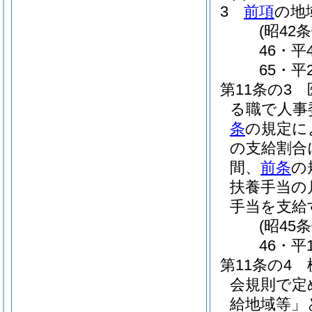
3
前項
の地
(昭42
46・平
65・平
第11条の3
る職で人事
条
の規定に
の支給割合
間、
前条
の
扶養手当の
手当を支給
(昭45
46・平
第11条の4
会規則で定
給地域等」