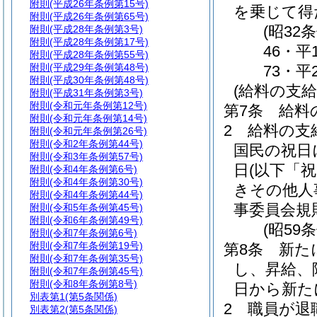
附則
(平成26年条例第15号)
を乗じて得
附則
(平成26年条例第65号)
(昭32
附則
(平成28年条例第3号)
附則
(平成28年条例第17号)
46・平
附則
(平成28年条例第55号)
附則
(平成29年条例第48号)
73・平
附則
(平成30年条例第48号)
(給料の支給
附則
(平成31年条例第3号)
附則
(令和元年条例第12号)
第7条
給料
附則
(令和元年条例第14号)
2
給料の支
附則
(令和元年条例第26号)
附則
(令和2年条例第44号)
国民の祝日
附則
(令和3年条例第57号)
日
(以下「
附則
(令和4年条例第6号)
附則
(令和4年条例第30号)
きその他人
附則
(令和4年条例第44号)
事委員会規
附則
(令和5年条例第45号)
附則
(令和6年条例第49号)
(昭59
附則
(令和7年条例第6号)
附則
(令和7年条例第19号)
第8条
新た
附則
(令和7年条例第35号)
し、昇給、
附則
(令和7年条例第45号)
附則
(令和8年条例第8号)
日から新た
別表第1
(第5条関係)
2
職員が退
別表第2
(第5条関係)