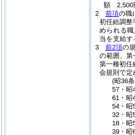
額 2,50
2
前項
の職
初任給調整
められる職
当を支給す
3
前2項
の
の範囲、第
第一種初任
会規則で定
(昭36
57・昭
61・昭
54・昭
32・昭
18・昭
39・昭