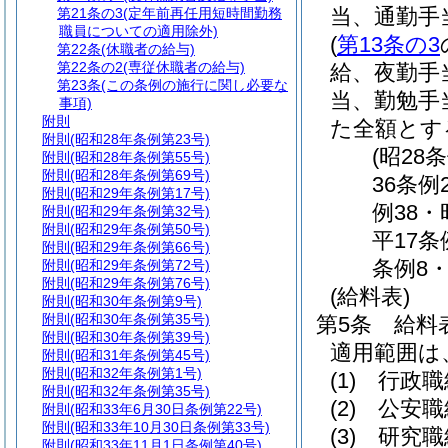
当、通勤手
第21条の3
(定年前再任用短時間勤務
職員についての適用除外)
(
第13条の3
第22条
(休職者の給与)
第22条の2
(専従休職者の給与)
給、夜勤手
第23条
(この条例の施行に関し必要な
当、勤勉手
事項)
附則
た全額とす
附則
(昭和28年条例第23号)
(昭28
附則
(昭和28年条例第55号)
附則
(昭和28年条例第69号)
36条例
附則
(昭和29年条例第17号)
例38・
附則
(昭和29年条例第32号)
附則
(昭和29年条例第50号)
平17条
附則
(昭和29年条例第66号)
条例8
附則
(昭和29年条例第72号)
附則
(昭和29年条例第76号)
(給料表)
附則
(昭和30年条例第9号)
附則
(昭和30年条例第35号)
第5条
給料
附則
(昭和30年条例第39号)
適用範囲は
附則
(昭和31年条例第45号)
附則
(昭和32年条例第1号)
(1)
行政職
附則
(昭和32年条例第35号)
(2)
公安職
附則
(昭和33年6月30日条例第22号)
附則
(昭和33年10月30日条例第33号)
(3)
研究職
附則
(昭和33年11月1日条例第40号)