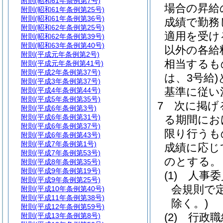
附則
(昭和61年条例第7号)
場合の昇給
附則
(昭和61年条例第25号)
附則
(昭和61年条例第36号)
成績で勤務
附則
(昭和62年条例第25号)
適用を受け
附則
(昭和62年条例第39号)
附則
(昭和63年条例第40号)
以外の各給
附則
(平成元年条例第2号)
相当するも
附則
(平成元年条例第41号)
附則
(平成2年条例第37号)
は、3号給)
附則
(平成3年条例第37号)
基準に従い
附則
(平成4年条例第44号)
附則
(平成5年条例第35号)
7
次に掲げ
附則
(平成6年条例第3号)
附則
(平成6年条例第31号)
る期間にお
附則
(平成6年条例第37号)
限り行うも
附則
(平成6年条例第43号)
附則
(平成7年条例第1号)
成績に応じ
附則
(平成7年条例第53号)
のとする。
附則
(平成8年条例第35号)
附則
(平成9年条例第19号)
(1)
人事委
附則
(平成9年条例第25号)
会規則で
附則
(平成10年条例第40号)
附則
(平成11年条例第38号)
除く。)
附則
(平成12年条例第59号)
(2)
行政職
附則
(平成13年条例第8号)