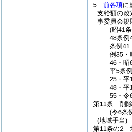
5
前各項
に
支給額の改
事委員会規
(昭41
48条例
条例41
例35・
46・昭
平5条例
25・平
48・平
55・令
第11条
削
(令6条例
(地域手当)
第11条の2