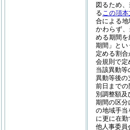
図るため、
る
この項本
合による地
かわらず、
める期間を
期間」とい
定める割合
会規則で定
当該異動等
異動等後の
前日までの
別調整額及
期間の区分
の地域手当
に更に在勤
他人事委員