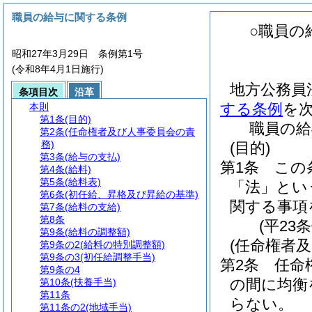
職員の給与に関する条例
○職員の
昭和27年3月29日 条例第1号
(令和8年4月1日施行)
地方公務員法
条項目次
沿革
する条例
を
本則
第1条
(目的)
職員の給
第2条
(任命権者及び人事委員会の責
務)
(目的)
第3条
(給与の支払)
第1条
この
第4条
(給料)
第5条
(給料表)
「法」とい
第6条
(初任給、昇格及び昇給の基準)
関する事項
第7条
(給料の支給)
第8条
(平23
第9条
(給料の調整額)
(任命権者
第9条の2
(給料の特別調整額)
第9条の3
(初任給調整手当)
第2条
任命
第9条の4
の間に均衡
第10条
(扶養手当)
第11条
らない。
第11条の2
(地域手当)