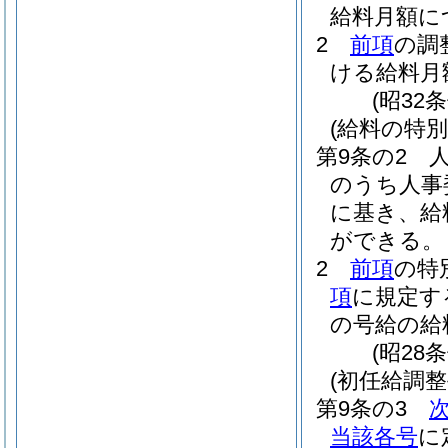
給料月額に
2
前項
の調
ける給料月
(昭32
(給料の特別
第9条の2
のうち人事
に基き、給
ができる。
2
前項
の特
項
に規定す
の号給の給
(昭28
(初任給調整
第9条の3
当該各号
に