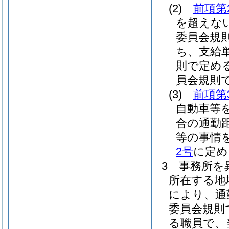
(2)
前項第
を超えな
委員会規
ち、支給
則で定め
員会規則
(3)
前項第
自動車等
合の通勤
等の事情
2号
に定め
3
事務所を
所在する地
により、通
委員会規則
る職員で、