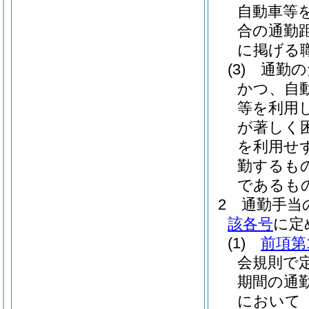
自動車等
合の通勤
に掲げる
(3)
通勤の
かつ、自
等を利用
が著しく
を利用せ
勤するも
であるも
2
通勤手当
該各号
に定
(1)
前項第
会規則で
期間の通
において