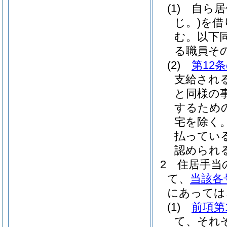
(1)
自ら居
じ。)
を借
む。以下同
る職員そ
(2)
第12
支給され
と同様の
するため
宅を除く。
払ってい
認められ
2
住居手当
て、
当該各
にあっては
(1)
前項第
て、それ