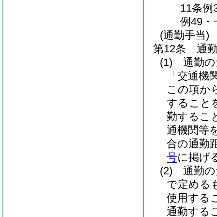
11条例
例49・
(通勤手当)
第12条
通
(1)
通勤の
「交通機
この項か
すること
勤するこ
通機関等
合の通勤
号
に掲げ
(2)
通勤の
で定める
使用する
通勤する