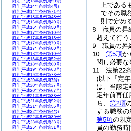
附則
(平成13年条例第50号)
上である
附則
(平成14年条例第4号)
附則
(平成14年条例第71号)
でその職
附則
(平成15年条例第48号)
則で定め
附則
(平成16年条例第49号)
附則
(平成16年条例第50号)
8
職員の昇
附則
(平成17年条例第10号)
超えて行う
附則
(平成17年条例第13号)
附則
(平成17年条例第79号)
9
職員の昇
附則
(平成17年条例第80号)
10
第5項
か
附則
(平成18年条例第10号)
附則
(平成18年条例第52号)
関し必要な
附則
(平成18年条例第60号)
11
法第22
附則
(平成19年条例第63号)
附則
(平成19年条例第73号)
(以下「定
附則
(平成20年条例第7号)
附則
(平成20年条例第27号)
は、当該定
附則
(平成20年条例第67号)
定年前再任
附則
(平成21年条例第33号)
附則
(平成21年条例第52号)
ち、
第2項
附則
(平成21年条例第56号)
する職務の
附則
(平成22年条例第4号)
附則
(平成22年条例第39号)
第5項
の規
附則
(平成23年条例第33号)
員の勤務時
附則
(平成25年条例第31号)