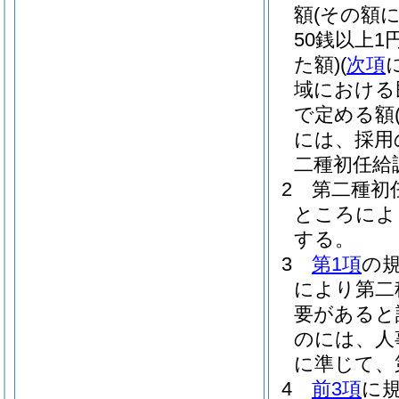
額
(その額
50銭以上
た額)
(
次項
域における
で定める額
には、採用
二種初任給
2
第二種初
ところによ
する。
3
第1項
の
により第二
要があると
のには、人
に準じて、
4
前3項
に