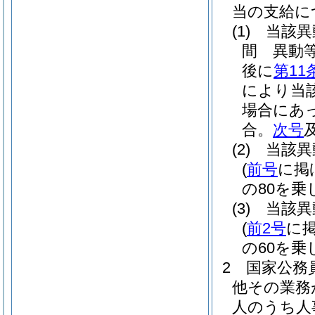
当の支給に
(1)
当該異
間 異動
後に
第11
により当
場合にあ
合。
次号
(2)
当該異
(
前号
に掲
の80を乗
(3)
当該異
(
前2号
に
の60を乗
2
国家公務
他その業務
人のうち人