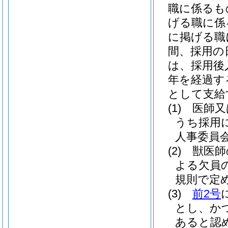
職に係るも
げる職に係
に掲げる職
間、採用の
は、採用後
年を経過す
として支給
(1)
医師又
うち採用
人事委員会
(2)
獣医師
よる欠員
規則で定め
(3)
前2号
とし、か
あると認