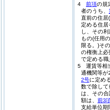
4
前項
の規
者のうち、
直前の住居
定める住居
し、その利
もの
(任用
限る。)
そ
の権衡上必
で定める職
5
運賃等相
通機関等が
2号
に定め
数で除して
は、その合
額は、
前3
支給単位期