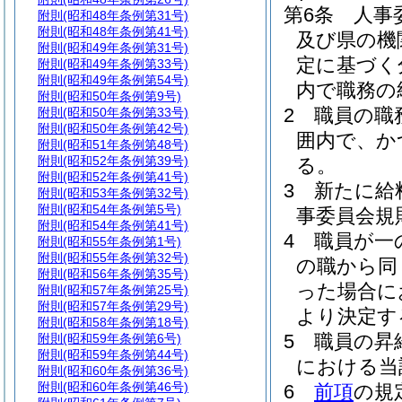
第6条
人事
附則
(昭和48年条例第31号)
附則
(昭和48年条例第41号)
及び県の機
附則
(昭和49年条例第31号)
定に基づく
附則
(昭和49年条例第33号)
附則
(昭和49年条例第54号)
内で職務の
附則
(昭和50年条例第9号)
2
職員の職
附則
(昭和50年条例第33号)
附則
(昭和50年条例第42号)
囲内で、か
附則
(昭和51年条例第48号)
附則
(昭和52年条例第39号)
る。
附則
(昭和52年条例第41号)
3
新たに給
附則
(昭和53年条例第32号)
附則
(昭和54年条例第5号)
事委員会規
附則
(昭和54年条例第41号)
4
職員が一
附則
(昭和55年条例第1号)
附則
(昭和55年条例第32号)
の職から同
附則
(昭和56年条例第35号)
った場合に
附則
(昭和57年条例第25号)
附則
(昭和57年条例第29号)
より決定す
附則
(昭和58年条例第18号)
5
職員の昇
附則
(昭和59年条例第6号)
附則
(昭和59年条例第44号)
における当
附則
(昭和60年条例第36号)
附則
(昭和60年条例第46号)
6
前項
の規