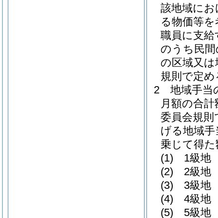
該地域にお
る物価等を
職員に支給
のうち民間
の区域又は
規則で定め
2
地域手当
月額の合計
委員会規則
げる地域手
乗じて得た
(1)
1級地 
(2)
2級地 
(3)
3級地 
(4)
4級地 
(5)
5級地 