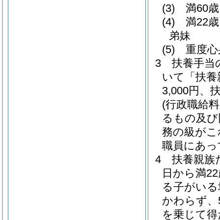
(3)
満60
(4)
満22
弟妹
(5)
重度心
3
扶養手当
いて「扶養
3,000円
(行政職給
るもの及び
務の級がこ
職員にあって
4
扶養親族
日から満2
る子がいる
かわらず、
を乗じて得