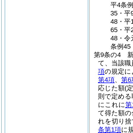
平4条例
35・平
48・平
65・平
48・令
条例45
第9条の4
て、当該職
項
の規定に
第4項
、
第6
応じた額
(
則で定める
にこれに
第
て得た額の
れを切り捨
条第1項
に