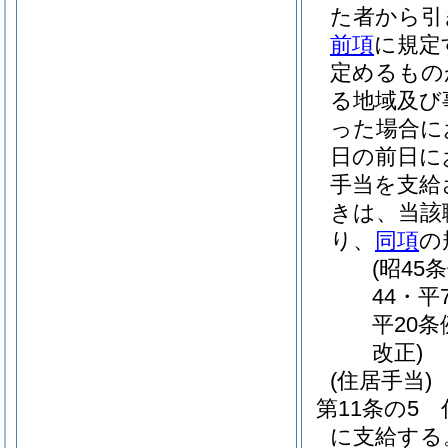
た者から引
前項
に規定
定めるもの
る地域及び
った場合に
日の前日に
手当を支給
きは、当該
り、
同項
の
(昭45
44・平
平20条
改正)
(住居手当)
第11条の5
に支給する