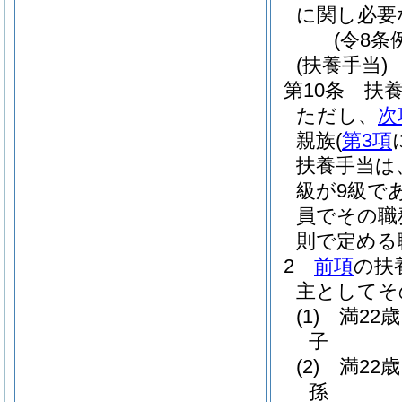
に関し必要
(令8条
(扶養手当)
第10条
扶
ただし、
次
親族
(
第3項
扶養手当は
級が9級で
員でその職
則で定める
2
前項
の扶
主としてそ
(1)
満22
子
(2)
満22
孫