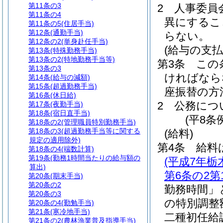
第11条の3
2
人事委員
第11条の4
異にするこ
第11条の5
(住居手当)
第12条
(通勤手当)
らない。
第12条の2
(単身赴任手当)
(給与の支払
第13条
(特殊勤務手当)
第13条の2
(特地勤務手当等)
第3条
この
第13条の3
ければなら
第14条
(給与の減額)
第15条
(超過勤務手当)
座振替の方
第16条
(休日給)
2
公務につ
第17条
(夜勤手当)
第18条
(宿日直手当)
(平8条
第18条の2
(管理職員特別勤務手当)
第18条の3
(超過勤務手当等に関する
(給料)
規定の適用除外)
第4条
給料
第18条の4
(端数計算)
第19条
(勤務1時間当たりの給与額の
(平成7年
算出)
第6条の2第
第20条
(期末手当)
第20条の2
勤務時間」
第20条の3
の特別調整
第20条の4
(勤勉手当)
第21条
(寒冷地手当)
二種初任給
第21条の2
(農林漁業普及指導手当)