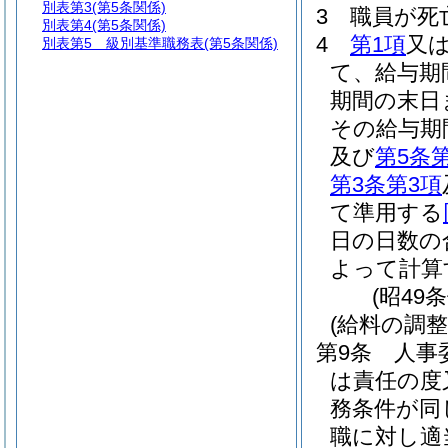
別表第3
(第5条関係)
3
職員が死
別表第4
(第5条関係)
4
第1項
又
別表第5
級別基準職務表(第5条関係)
て、給与期
期間の末日
その給与期
及び
第5条
第3条第3項
て準用する
日の日数の
よって計算
(昭49
(給料の調整
第9条
人事
は責任の度
務条件が同
職に対し適