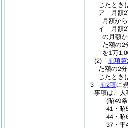
じたとき
ア
月額
月額から
イ
月額
の月額か
た額の2分
を1万1,
(2)
前項第
た額の2
じたとき
3
前2項
に
事項は、人
(昭49
41・昭
44・昭
37・平