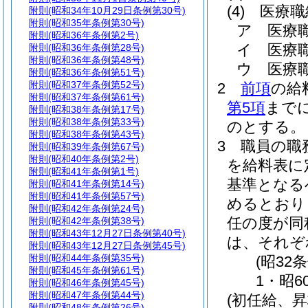
(4)
医療職
附則
(昭和34年10月29日条例第30号)
附則
(昭和35年条例第30号)
ア
医療
附則
(昭和36年条例第2号)
イ
医療
附則
(昭和36年条例第28号)
附則
(昭和36年条例第48号)
ウ
医療
附則
(昭和36年条例第51号)
附則
(昭和37年条例第52号)
2
前項
の給
附則
(昭和37年条例第61号)
第5項
まで
附則
(昭和38年条例第17号)
附則
(昭和38年条例第33号)
のとする。
附則
(昭和38年条例第43号)
3
職員の職
附則
(昭和39年条例第67号)
附則
(昭和40年条例第2号)
を給料表に
附則
(昭和41年条例第1号)
基準となる
附則
(昭和41年条例第14号)
附則
(昭和41年条例第57号)
めるとおり
附則
(昭和42年条例第24号)
任の度が同
附則
(昭和42年条例第38号)
附則
(昭和43年12月27日条例第40号)
は、それぞ
附則
(昭和43年12月27日条例第45号)
附則
(昭和44年条例第35号)
(昭32
附則
(昭和45年条例第61号)
1・昭6
附則
(昭和46年条例第45号)
附則
(昭和47年条例第44号)
(初任給、
附則
(昭和48年条例第26号)