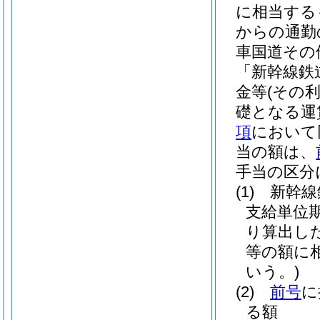
に相当する
からの通勤
車国道その
「新幹線鉄
金等
(その
礎となる運
項
において
当の額は、
手当の区分
(1)
新幹線
支給単位
り算出し
等の額に
いう。)
(2)
前号
に
る額