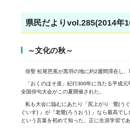
県民だよりvol.285(2014
～文化の秋～
俳聖 松尾芭蕉が黒羽の地に約2週間滞在し、
「おくのほそ道」紀行300年に当たる平成元
全国俳句大会がこの夏開催された。
私も大会に臨むにあたり「尻上がり
鶯(う
ぐいす) 』が『
老鶯(ろうおう) 』なら最高で
という言葉を初めて知った。正に生涯学習で