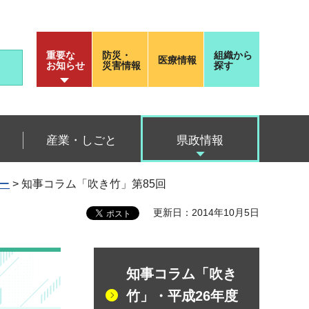
重要な
防災・
組織から
医療情報
お知らせ
災害情報
探す
産業・しごと
県政情報
ー
> 知事コラム「吹き竹」第85回
更新日：2014年10月5日
知事コラム「吹き
竹」・平成26年度