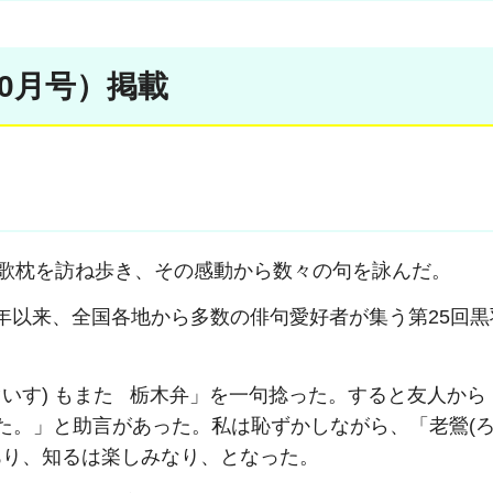
年10月号）掲載
歌枕を訪ね歩き、その感動から数々の句を詠んだ。
年以来、全国各地から多数の俳句愛好者が集う第25回黒
ぐいす) もまた 栃木弁」を一句捻った。すると友人から
した。」と助言があった。私は恥ずかしながら、「
老鶯(ろ
あり、知るは楽しみなり、となった。