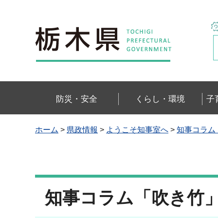
栃木県
防災・安全
くらし・環境
子
ホーム
>
県政情報
>
ようこそ知事室へ
>
知事コラム
知事コラム「吹き竹」