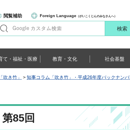
閲覧補助
Foreign Language
（がいこくじんのみなさんへ）
育て・福祉・医療
教育・文化
社会基盤
「吹き竹」
>
知事コラム「吹き竹」・平成26年度バックナンバ
第85回