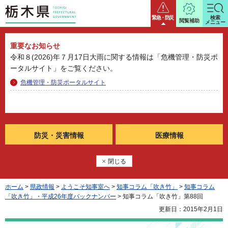
栃木県
緊急・防災
検索
閲覧補助
メニュー
重要なお知らせ
令和８(2026)年７月17日大雨に関する情報は「危機管理・防災ポ
ータルサイト」をご覧ください。
危機管理・防災ポータルサイト
防災・
災害情報
医療情報
閉じる
ホーム
>
県政情報
>
ようこそ知事室へ
>
知事コラム「吹き竹」
>
知事コラム
「吹き竹」・平成26年度バックナンバー
> 知事コラム「吹き竹」第88回
更新日：2015年2月1日