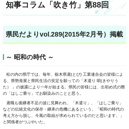
知事コラム「吹き竹」第88回
県民だよりvol.289(2015年2月号）掲載
～ 昭和の時代 ～
松の内の県庁では、毎年、栃木県
鳶(とび) 工業連合会の皆様によ
る、県勢発展と県民生活の安定を願っての「
木遣り
唄(きやり
う
た） 」の披露により一年が始ま
る。県民の皆様には、出初め式の際
の「はしご乗り」でお馴染みのことと思う。
鳶職も後継者不足の波に見舞われ、「木遣り」、「はしご乗り」
などの伝統文化の保存・継承の危機にあるという。「昭和の時代の
考え方から脱し、今風の取組が求められているのだと思います。」
と関係者がつぶやいた。