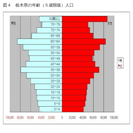
図４ 栃木県の年齢（５歳階級）人口