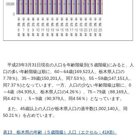
平成23年3月31日現在の人口を年齢階級別(５歳階級)にみると、人
口の多い年齢階級は順に、60～64歳(169,523人、栃木県人口の
7.78％)、35～39歳(150,201人、同7.53％)、55～59歳(147,151人、
同7.37％)となっています。一方、人口の少ない年齢階級は順に、0
～4歳（84,935人、栃木県人口の4.26％）、75～79歳（88,169人、
同4.42％）、5～9歳（90,979人、同4.56％）となっています。
また、45歳以上の人口が栃木県人口の過半数(1,002,140人、同
50.21％）を占めています。
表13 栃木県の年齢（５歳階級）人口（エクセル：41KB）