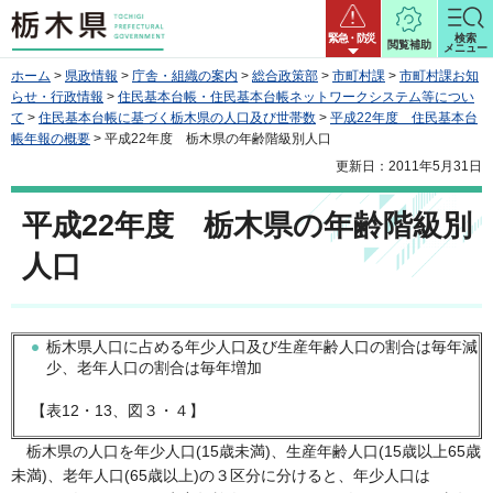
栃木県
緊急・防災
検索
閲覧補助
メニュー
ホーム
>
県政情報
>
庁舎・組織の案内
>
総合政策部
>
市町村課
>
市町村課お知
らせ・行政情報
>
住民基本台帳・住民基本台帳ネットワークシステム等につい
て
>
住民基本台帳に基づく栃木県の人口及び世帯数
>
平成22年度 住民基本台
帳年報の概要
> 平成22年度 栃木県の年齢階級別人口
更新日：2011年5月31日
平成22年度 栃木県の年齢階級別
人口
栃木県人口に占める年少人口及び生産年齢人口の割合は毎年減
少、老年人口の割合は毎年増加
【表12・13、図３・４】
栃木県の人口を年少人口(15歳未満)、生産年齢人口(15歳以上65歳
未満)、老年人口(65歳以上)の３区分に分けると、年少人口は