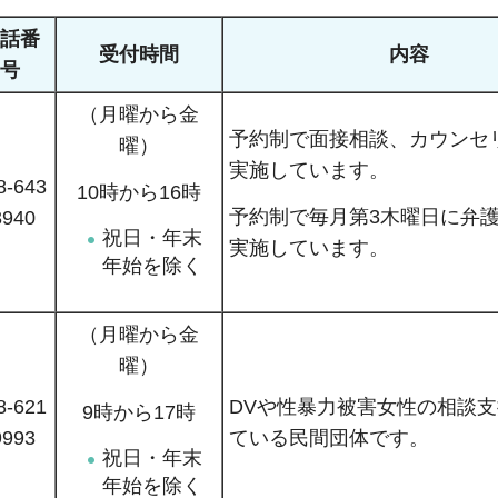
話番
受付時間
内容
号
（月曜から金
予約制で面接相談、カウンセ
曜）
実施しています。
8-643
10時から16時
予約制で毎月第3木曜日に弁
3940
祝日・年末
実施しています。
年始を除く
（月曜から金
曜）
8-621
DVや性暴力被害女性の相談
9時から17時
9993
ている民間団体です。
祝日・年末
年始を除く