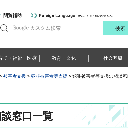
閲覧補助
Foreign Language
（がいこくじんのみなさんへ）
育て・福祉・医療
教育・文化
社会基盤
>
被害者支援
>
犯罪被害者等支援
> 犯罪被害者等支援の相談窓
相談窓口一覧