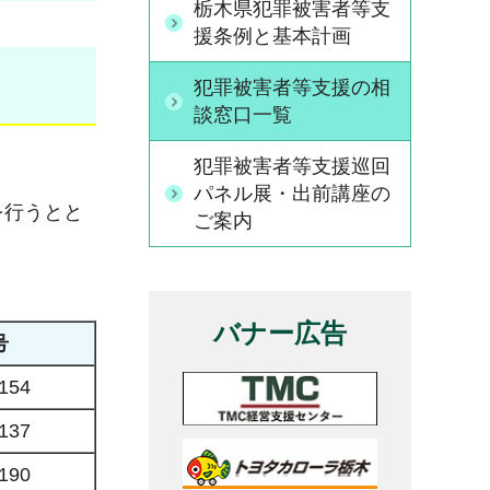
栃木県犯罪被害者等支
援条例と基本計画
犯罪被害者等支援の相
談窓口一覧
犯罪被害者等支援巡回
パネル展・出前講座の
を行うとと
ご案内
バナー広告
号
154
137
190