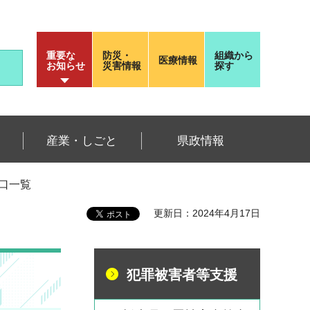
重要な
防災・
組織から
医療情報
お知らせ
災害情報
探す
産業・しごと
県政情報
口一覧
更新日：2024年4月17日
犯罪被害者等支援