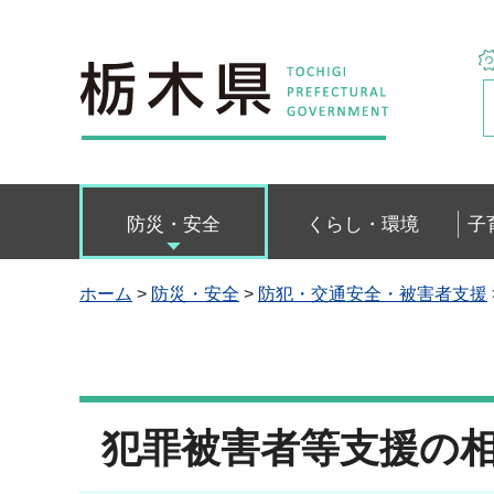
栃木県
防災・安全
くらし・環境
子
ホーム
>
防災・安全
>
防犯・交通安全・被害者支援
犯罪被害者等支援の