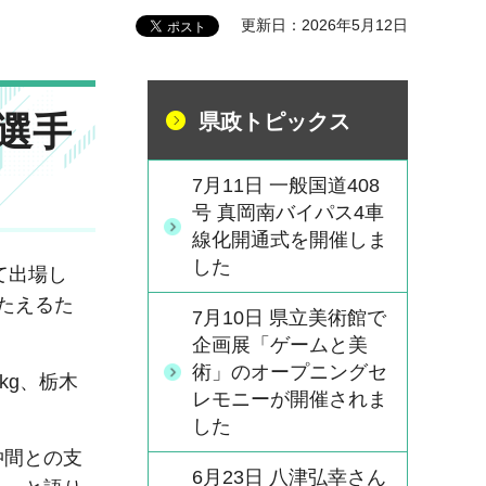
更新日：2026年5月12日
選手
県政トピックス
7月11日 一般国道408
号 真岡南バイパス4車
線化開通式を開催しま
した
て出場し
たえるた
7月10日 県立美術館で
企画展「ゲームと美
術」のオープニングセ
kg、栃木
レモニーが開催されま
した
仲間との支
6月23日 八津弘幸さん