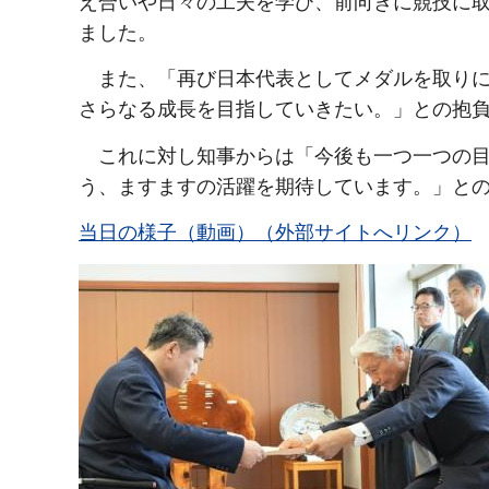
え合いや日々の工夫を学び、前向きに競技に
ました。
ま
た、「再び日本代表としてメダルを取りに
さらなる成長を目指していきたい。」との抱
こ
れに対し知事からは「今後も一つ一つの
う、ますますの活躍を期待しています。」と
当日の様子（動画）（外部サイトへリンク）