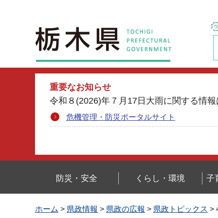
栃木県
重要なお知らせ
令和８(2026)年７月17日大雨に関す
危機管理・防災ポータルサイト
防災・安全
くらし・環境
子
ホーム
>
県政情報
>
県政の広報
>
県政トピックス
>