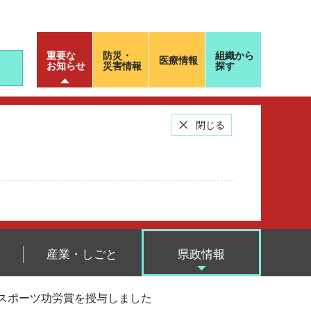
重要な
防災・
組織から
医療情報
お知らせ
災害情報
探す
閉じる
産業・しごと
県政情報
県スポーツ功労賞を授与しました