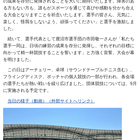
の成果を存分に発揮されることを大いに期待いたします。障害のあ
る方もない方も、誰もがスポーツを通じて喜びや感動を分かち合え
る大会となりますことを祈念いたします。選手の皆さん、元気に、
楽しく、怪我をしないよう、頑張ってください」と選手を激励しま
した。
続
いて、選手代表として鹿沼市選手団の市田敬一さんが「私たち
選手一同は、日頃の練習の成果を存分に発揮し、それぞれの目標に
向かって精一杯競技することを誓います」と力強く宣誓。大会が幕
を明けました。
こ
の日はアーチェリー、卓球（サウンドテーブルテニス含む）、
フライングディスク、ボッチャの個人競技の一部が行われ、各会場
の選手たちが熱い戦いを繰り広げました。団体競技については、9月
に実施される予定です。
当日の様子（動画）（外部サイトへリンク）