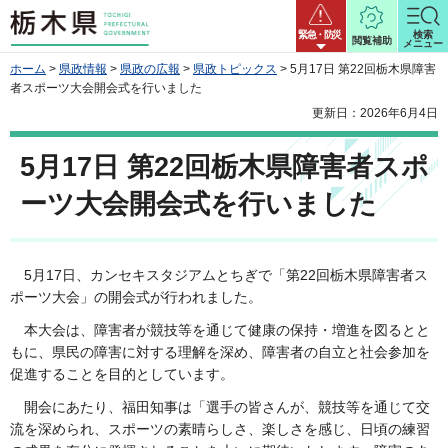
栃木県
緊急・防災
検索
閲覧補助
メニュー
ホーム
>
県政情報
>
県政の広報
>
県政トピックス
> 5月17日 第22回栃木県障害
者スポーツ大会開会式を行いました
更新日：2026年6月4日
5月17日 第22回栃木県障害者スポ
ーツ大会開会式を行いました
5
月17日、カンセキスタジアムとちぎで「第22回栃木県障害者ス
ポーツ大会」の開会式が行われました。
本
大会は、障害者が競技等を通じて健康の保持・増進を図るとと
もに、県民の障害に対する理解を深め、障害者の自立と社会参加を
促進することを目的としています。
開
会にあたり、福田知事は「選手の皆さんが、競技等を通じて交
流を深められ、スポーツの素晴らしさ、楽しさを感じ、日頃の練習