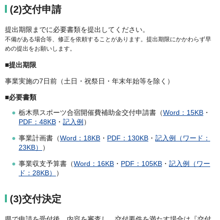
(2)交付申請
提出期限までに必要書類を提出してください。
不備がある場合等、修正を依頼することがあります。提出期限にかかわらず早
めの提出をお願いします。
■提出期限
事業実施の7日前（土日・祝祭日・年末年始等を除く）
■必要書類
栃木県スポーツ合宿開催費補助金交付申請書（
Word：15KB
・
PDF：48KB
・
記入例
）
事業計画書（
Word：18KB
・
PDF：130KB
・
記入例（ワード：
23KB）
）
事業収支予算書（
Word：16KB
・
PDF：105KB
・
記入例（ワー
ド：28KB）
）
(3)交付決定
県で申請を受付後、内容を審査し、交付要件を満たす場合は『交付