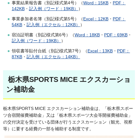
事業結果報告書（別記様式第4号）（
Word：15KB
・
PDF：
142KB
・
記入例（ワード：19KB）
）
事業参加者名簿（別記様式第5号）（
Excel：12KB
・
PDF：
54KB
・
記入例（エクセル：12KB）
）
宿泊証明書（別記様式第6号）（
Word：18KB
・
PDF：69KB
・
記入例（ワード：19KB）
）
領収書等貼付台紙（別記様式第7号）（
Excel：13KB
・
PDF：
87KB
・
記入例（エクセル：14KB）
栃木県SPORTS MICE エクスカーショ
ン補助金
栃木県SPORTS MICE エクスカーション補助金は、「栃木県スポー
ツ合宿開催費補助金」又は「栃木県スポーツ大会等開催費補助金」
の交付決定を受けている団体が行うエクスカーション（観光、視察
等）に要する経費の一部を補助する制度です。