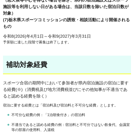
（悪天候等やむを得ない場合を除き、県内の宿泊施設又はスポーツ
施設等を利用しない日がある場合は、当該日数を除いた宿泊日数が
対象）
(7)栃木県スポーツコミッションの誘致・相談活動により開催される
もの
令和8(2026)年4月1日～令和9(2027)年3月31日
予算額に達した段階で募集は終了します。
補助対象経費
スポーツ合宿の期間中において参加者が県内宿泊施設の宿泊に要す
る経費(※)（消費税及び地方消費税並びにその他知事が不適当であ
ると認める経費を除く）
宿泊に要する経費とは「宿泊料及び宿泊料と不可分な経費」とします。
不可分な経費の例：「1泊朝食付き」の宿泊料
不適当であると認める経費の例：宿泊料と不可分ではない飲食代、会議室
等の部屋の使用料、入湯税