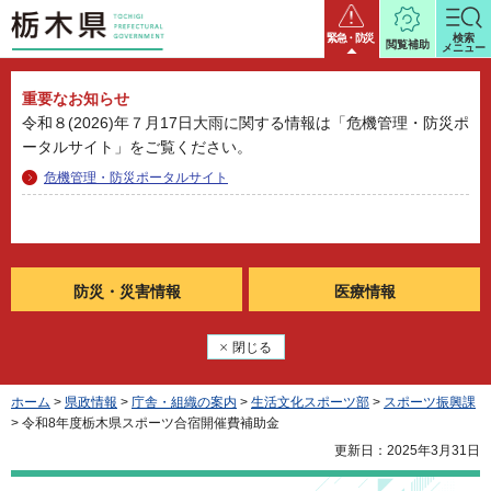
栃木県
緊急・防災
検索
閲覧補助
メニュー
重要なお知らせ
令和８(2026)年７月17日大雨に関する情報は「危機管理・防災ポ
ータルサイト」をご覧ください。
危機管理・防災ポータルサイト
防災・
災害情報
医療情報
閉じる
ホーム
>
県政情報
>
庁舎・組織の案内
>
生活文化スポーツ部
>
スポーツ振興課
> 令和8年度栃木県スポーツ合宿開催費補助金
更新日：2025年3月31日