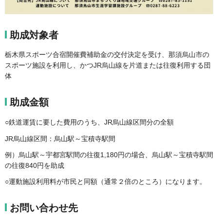
助成対象者
栃木県スポーツ合宿開催費補助金の交付決定を受け、那須烏山市の
スポーツ施設を利用し、かつJR烏山線を片道または往復利用する団
体
助成金額
○鉄道運賃に要した費用のうち、JR烏山線区間分の全額
JR烏山線区間：烏山駅～宝積寺駅間
例）烏山駅～宇都宮駅間の往復1,180円の場合、烏山駅～宝積寺駅間
の往復840円を助成
○運動施設利用料が市民と同額（通常２倍のところ）になります。
お問い合わせ先