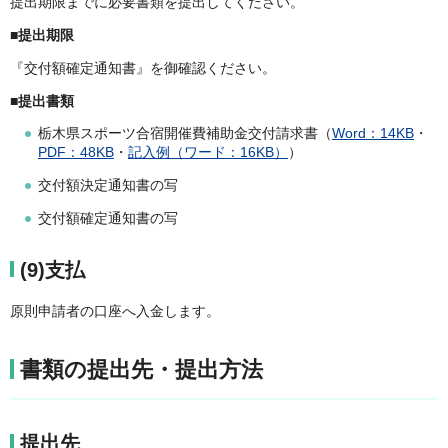
提出期限までに必要書類を提出してください。
■提出期限
『交付額確定通知書』を御確認ください。
■提出書類
栃木県スポーツ合宿開催費補助金交付請求書（
Word：14KB
・
PDF：48KB
・
記入例（ワード：16KB）
）
交付額決定通知書の写
交付額確定通知書の写
(9)支払
原則申請者の口座へ入金します。
書類の提出先・提出方法
提出先