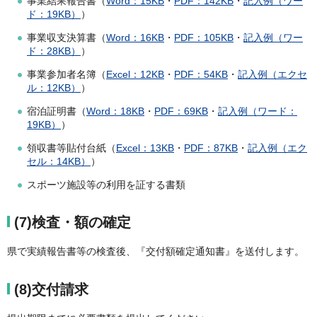
事業結果報告書（
Word：15KB
・
PDF：142KB
・
記入例（ワー
ド：19KB）
）
事業収支決算書（
Word：16KB
・
PDF：105KB
・
記入例（ワー
ド：28KB）
）
事業参加者名簿（
Excel：12KB
・
PDF：54KB
・
記入例（エクセ
ル：12KB）
）
宿泊証明書（
Word：18KB
・
PDF：69KB
・
記入例（ワード：
19KB）
）
領収書等貼付台紙（
Excel：13KB
・
PDF：87KB
・
記入例（エク
セル：14KB）
）
スポーツ施設等の利用を証する書類
(7)検査・額の確定
県で実績報告書等の検査後、『交付額確定通知書』を送付します。
(8)交付請求