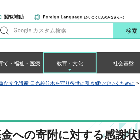
閲覧補助
Foreign Language
（がいこくじんのみなさんへ）
育て・福祉・医療
教育・文化
社会基盤
重な文化遺産 日光杉並木を守り後世に引き継いでいくために
>
基金への寄附に対する感謝状