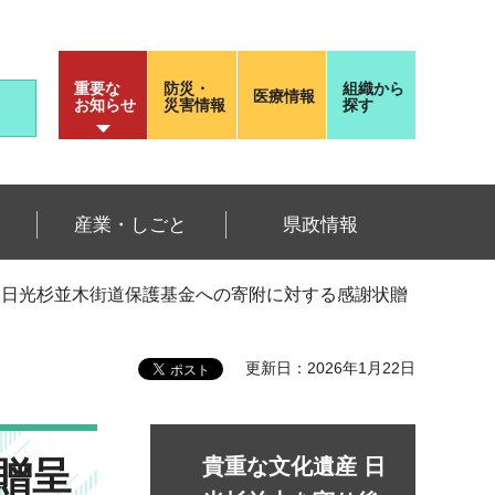
重要な
防災・
組織から
医療情報
お知らせ
災害情報
探す
産業・しごと
県政情報
 日光杉並木街道保護基金への寄附に対する感謝状贈
更新日：2026年1月22日
贈呈
貴重な文化遺産 日