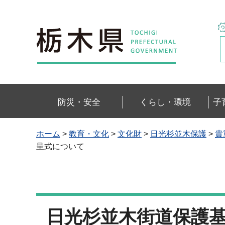
栃木県
防災・安全
くらし・環境
子
ホーム
>
教育・文化
>
文化財
>
日光杉並木保護
>
貴
呈式について
日光杉並木街道保護