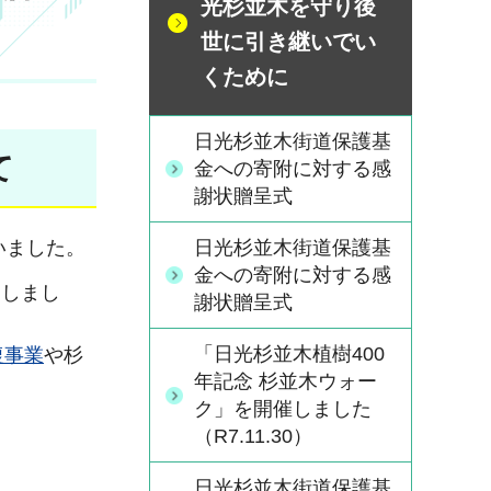
光杉並木を守り後
世に引き継いでい
くために
日光杉並木街道保護基
て
金への寄附に対する感
謝状贈呈式
日光杉並木街道保護基
いました。
金への寄附に対する感
呈しまし
謝状贈呈式
「日光杉並木植樹400
復事業
や杉
年記念 杉並木ウォー
ク」を開催しました
（R7.11.30）
日光杉並木街道保護基